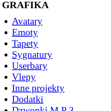
GRAFIKA
Avatary
Emoty
Tapety
Sygnatury
Userbary
Vlepy
Inne projekty
Dodatki
Dzwonki M P 3