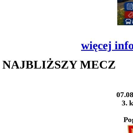
więcej inf
NAJBLIŻSZY MECZ
07.08
3. k
Po