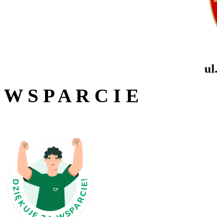
ul
W S P A R C I E