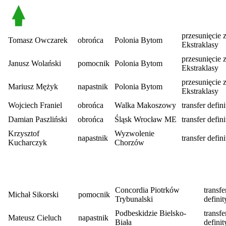
przesunięcie 
Tomasz Owczarek
obrońca
Polonia Bytom
Ekstraklasy
przesunięcie 
Janusz Wolański
pomocnik
Polonia Bytom
Ekstraklasy
przesunięcie 
Mariusz Mężyk
napastnik
Polonia Bytom
Ekstraklasy
Wojciech Franiel
obrońca
Walka Makoszowy
transfer defi
Damian Paszliński
obrońca
Śląsk Wrocław ME
transfer defi
Krzysztof
Wyzwolenie
napastnik
transfer defi
Kucharczyk
Chorzów
Concordia Piotrków
transfe
Michał Sikorski
pomocnik
Trybunalski
defini
Podbeskidzie Bielsko-
transfe
Mateusz Cieluch
napastnik
Biała
defini