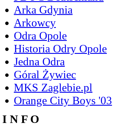
Arka Gdynia
Arkowcy
Odra Opole
Historia Odry Opole
Jedna Odra
Góral Żywiec
MKS Zaglebie.pl
Orange City Boys '03
I N F O