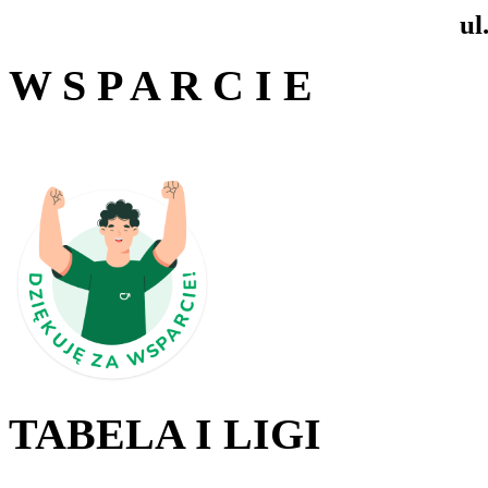
ul
W S P A R C I E
TABELA I LIGI