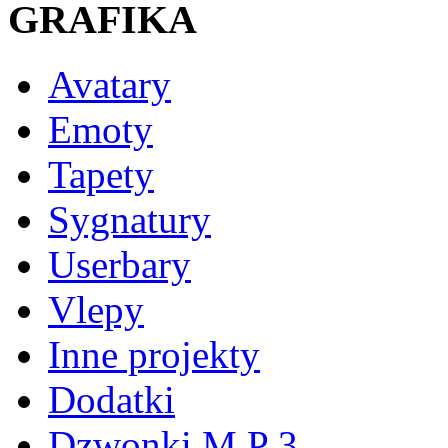
GRAFIKA
Avatary
Emoty
Tapety
Sygnatury
Userbary
Vlepy
Inne projekty
Dodatki
Dzwonki M P 3