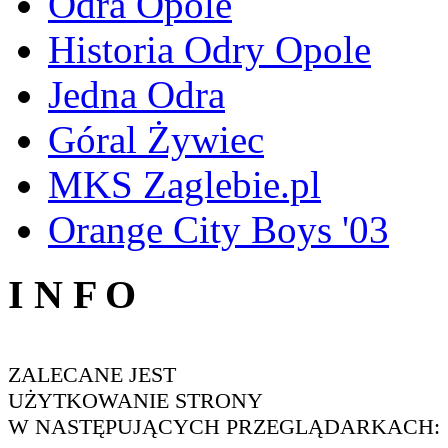
Odra Opole
Historia Odry Opole
Jedna Odra
Góral Żywiec
MKS Zaglebie.pl
Orange City Boys '03
I N F O
ZALECANE JEST
UŻYTKOWANIE STRONY
W NASTĘPUJĄCYCH PRZEGLĄDARKACH: