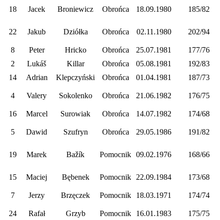
18
Jacek
Broniewicz
Obrońca
18.09.1980
185/82
22
Jakub
Dziółka
Obrońca
02.11.1980
202/94
8
Peter
Hricko
Obrońca
25.07.1981
177/76
2
Lukáš
Killar
Obrońca
05.08.1981
192/83
14
Adrian
Klepczyński
Obrońca
01.04.1981
187/73
4
Valery
Sokolenko
Obrońca
21.06.1982
176/75
16
Marcel
Surowiak
Obrońca
14.07.1982
174/68
5
Dawid
Szufryn
Obrońca
29.05.1986
191/82
19
Marek
Bažík
Pomocnik
09.02.1976
168/66
15
Maciej
Bębenek
Pomocnik
22.09.1984
173/68
7
Jerzy
Brzęczek
Pomocnik
18.03.1971
174/74
24
Rafał
Grzyb
Pomocnik
16.01.1983
175/75