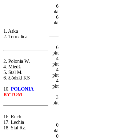
6
pkt
6
pkt
1. Arka
2. Termalica
6
pkt
4
2. Polonia W.
pkt
4. Miedź
4
5. Stal M.
pkt
6. Łódzki KS
4
pkt
10.
POLONIA
BYTOM
3
pkt
16. Ruch
17. Lechia
0
18. Stal Rz.
pkt
0