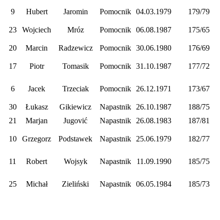
9
Hubert
Jaromin
Pomocnik
04.03.1979
179/79
23
Wojciech
Mróz
Pomocnik
06.08.1987
175/65
20
Marcin
Radzewicz
Pomocnik
30.06.1980
176/69
17
Piotr
Tomasik
Pomocnik
31.10.1987
177/72
6
Jacek
Trzeciak
Pomocnik
26.12.1971
173/67
30
Łukasz
Gikiewicz
Napastnik
26.10.1987
188/75
21
Marjan
Jugović
Napastnik
26.08.1983
187/81
10
Grzegorz
Podstawek
Napastnik
25.06.1979
182/77
11
Robert
Wojsyk
Napastnik
11.09.1990
185/75
25
Michał
Zieliński
Napastnik
06.05.1984
185/73