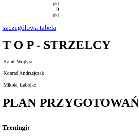
pkt
0
pkt
szczegółowa tabela
T O P - STRZELCY
Kamil Wojtyra
Konrad Andrzejczak
Mikołaj Łabojko
PLAN PRZYGOTOWA
Treningi: