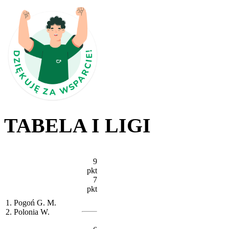
TABELA I LIGI
9
pkt
7
pkt
1. Pogoń G. M.
2. Polonia W.