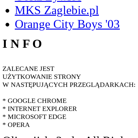
MKS Zaglebie.pl
Orange City Boys '03
I N F O
ZALECANE JEST
UŻYTKOWANIE STRONY
W NASTĘPUJĄCYCH PRZEGLĄDARKACH:
* GOOGLE CHROME
* INTERNET EXPLORER
* MICROSOFT EDGE
* OPERA