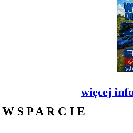
więcej inf
W S P A R C I E