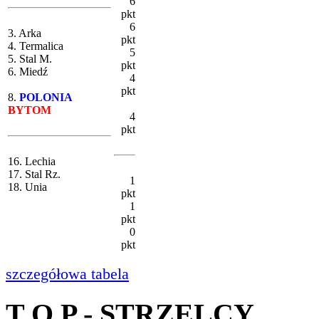
6
pkt
6
3. Arka
pkt
4. Termalica
5
5. Stal M.
pkt
6. Miedź
4
pkt
8.
POLONIA
BYTOM
4
pkt
16. Lechia
17. Stal Rz.
1
18. Unia
pkt
1
pkt
0
pkt
szczegółowa tabela
T O P - STRZELCY