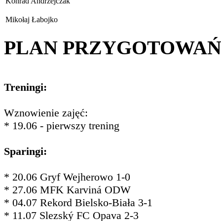
Konrad Andrzejczak
Mikołaj Łabojko
PLAN PRZYGOTOWA
Treningi:
Wznowienie zajęć:
* 19.06 - pierwszy trening
Sparingi:
* 20.06 Gryf Wejherowo 1-0
* 27.06 MFK Karviná ODW
* 04.07 Rekord Bielsko-Biała 3-1
* 11.07 Slezský FC Opava 2-3