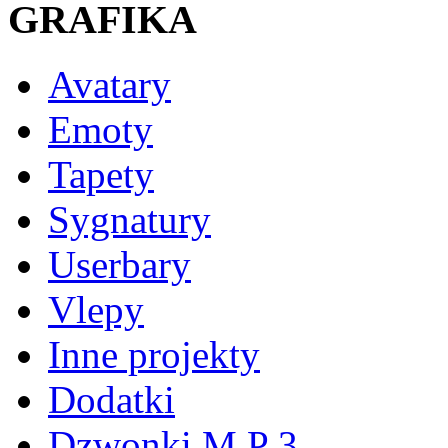
GRAFIKA
Avatary
Emoty
Tapety
Sygnatury
Userbary
Vlepy
Inne projekty
Dodatki
Dzwonki M P 3