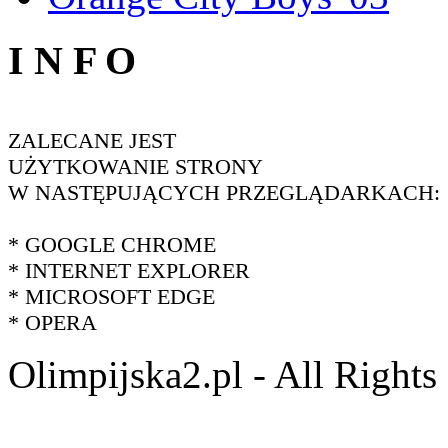
I N F O
ZALECANE JEST
UŻYTKOWANIE STRONY
W NASTĘPUJĄCYCH PRZEGLĄDARKACH:
* GOOGLE CHROME
* INTERNET EXPLORER
* MICROSOFT EDGE
* OPERA
Olimpijska2.pl - All Right