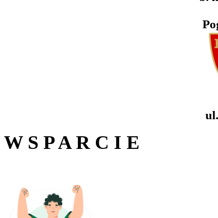
Po
ul
W S P A R C I E