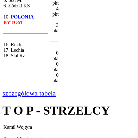
5. Stal M.
pkt
6. Łódzki KS
4
pkt
10.
POLONIA
BYTOM
3
pkt
16. Ruch
17. Lechia
0
18. Stal Rz.
pkt
0
pkt
0
pkt
szczegółowa tabela
T O P - STRZELCY
Kamil Wojtyra