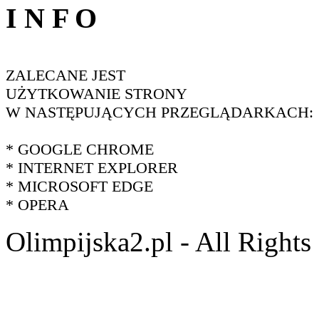
I N F O
ZALECANE JEST
UŻYTKOWANIE STRONY
W NASTĘPUJĄCYCH PRZEGLĄDARKACH:
* GOOGLE CHROME
* INTERNET EXPLORER
* MICROSOFT EDGE
* OPERA
Olimpijska2.pl - All Right