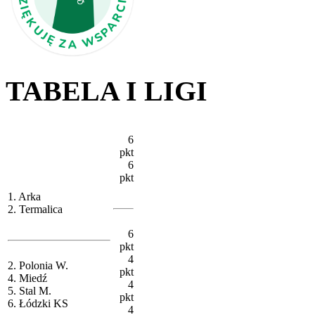
TABELA I LIGI
6
pkt
6
pkt
1. Arka
2. Termalica
6
pkt
4
2. Polonia W.
pkt
4. Miedź
4
5. Stal M.
pkt
6. Łódzki KS
4