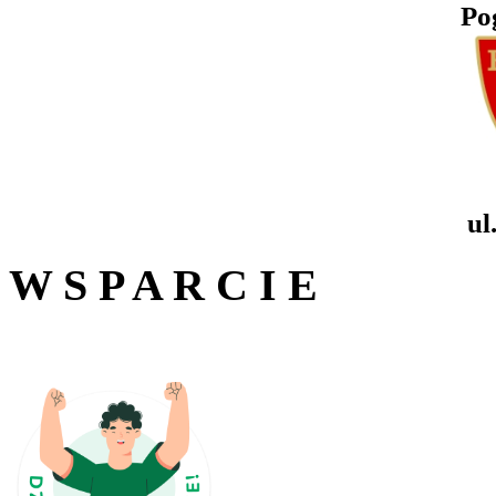
Po
ul
W S P A R C I E