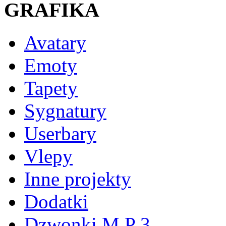
GRAFIKA
Avatary
Emoty
Tapety
Sygnatury
Userbary
Vlepy
Inne projekty
Dodatki
Dzwonki M P 3