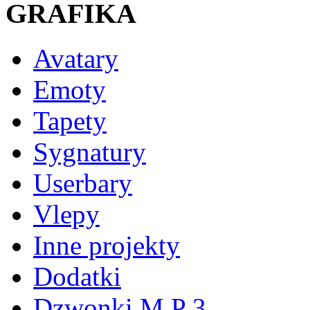
GRAFIKA
Avatary
Emoty
Tapety
Sygnatury
Userbary
Vlepy
Inne projekty
Dodatki
Dzwonki M P 3