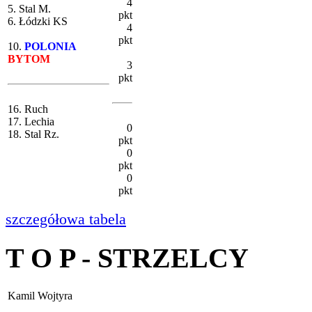
4
5. Stal M.
pkt
6. Łódzki KS
4
pkt
10.
POLONIA
BYTOM
3
pkt
16. Ruch
17. Lechia
0
18. Stal Rz.
pkt
0
pkt
0
pkt
szczegółowa tabela
T O P - STRZELCY
Kamil Wojtyra