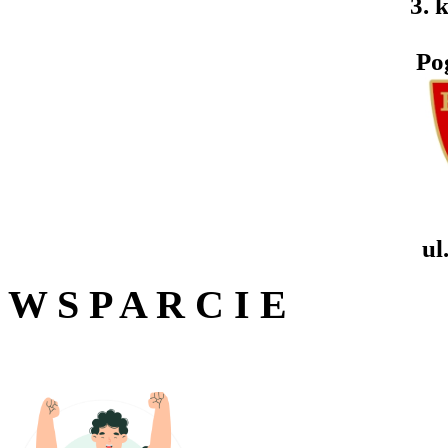
3. k
Po
ul
W S P A R C I E