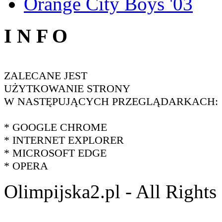
Orange City Boys '03
I N F O
ZALECANE JEST
UŻYTKOWANIE STRONY
W NASTĘPUJĄCYCH PRZEGLĄDARKACH:
* GOOGLE CHROME
* INTERNET EXPLORER
* MICROSOFT EDGE
* OPERA
Olimpijska2.pl - All Right