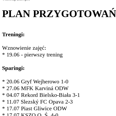
PLAN PRZYGOTOWA
Treningi:
Wznowienie zajęć:
* 19.06 - pierwszy trening
Sparingi:
* 20.06 Gryf Wejherowo 1-0
* 27.06 MFK Karviná ODW
* 04.07 Rekord Bielsko-Biała 3-1
* 11.07 Slezský FC Opava 2-3
* 17.07 Piast Gliwice ODW
* 17.07 KSZO O. Ś. 4-0