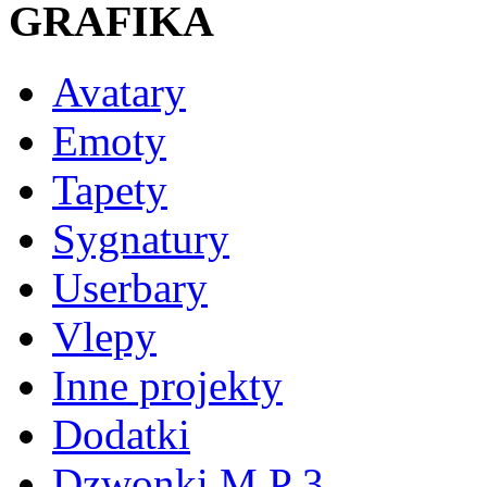
GRAFIKA
Avatary
Emoty
Tapety
Sygnatury
Userbary
Vlepy
Inne projekty
Dodatki
Dzwonki M P 3