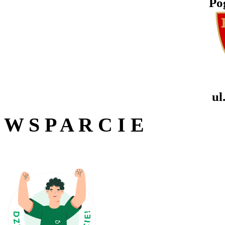
Po
ul
W S P A R C I E