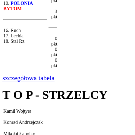
pkt
10.
POLONIA
BYTOM
3
pkt
16. Ruch
17. Lechia
0
18. Stal Rz.
pkt
0
pkt
0
pkt
szczegółowa tabela
T O P - STRZELCY
Kamil Wojtyra
Konrad Andrzejczak
Mikołaj Łabojko