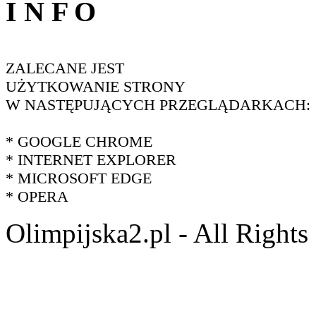
I N F O
ZALECANE JEST
UŻYTKOWANIE STRONY
W NASTĘPUJĄCYCH PRZEGLĄDARKACH:
* GOOGLE CHROME
* INTERNET EXPLORER
* MICROSOFT EDGE
* OPERA
Olimpijska2.pl - All Right