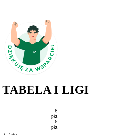
TABELA I LIGI
6
pkt
6
pkt