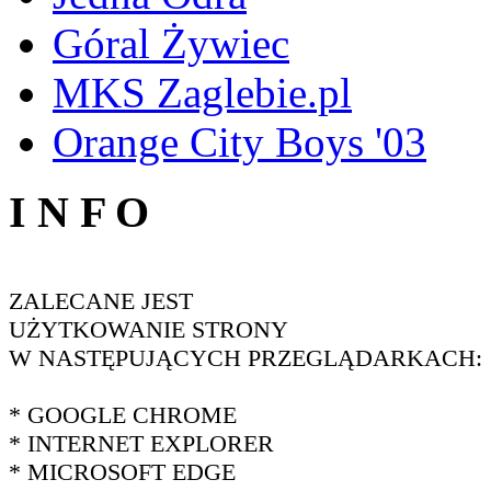
Góral Żywiec
MKS Zaglebie.pl
Orange City Boys '03
I N F O
ZALECANE JEST
UŻYTKOWANIE STRONY
W NASTĘPUJĄCYCH PRZEGLĄDARKACH:
* GOOGLE CHROME
* INTERNET EXPLORER
* MICROSOFT EDGE