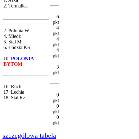
1. Arka
2. Termalica
6
pkt
4
2. Polonia W.
pkt
4. Miedź
4
5. Stal M.
pkt
6. Łódzki KS
4
pkt
10.
POLONIA
BYTOM
3
pkt
16. Ruch
17. Lechia
0
18. Stal Rz.
pkt
0
pkt
0
pkt
szczegółowa tabela