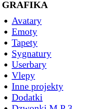
GRAFIKA
Avatary
Emoty
Tapety
Sygnatury
Userbary
Vlepy
Inne projekty
Dodatki
Dzwonki M P 3