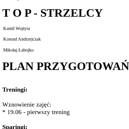
T O P - STRZELCY
Kamil Wojtyra
Konrad Andrzejczak
Mikołaj Łabojko
PLAN PRZYGOTOWA
Treningi:
Wznowienie zajęć:
* 19.06 - pierwszy trening
Sparingi: