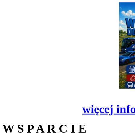
więcej inf
W S P A R C I E