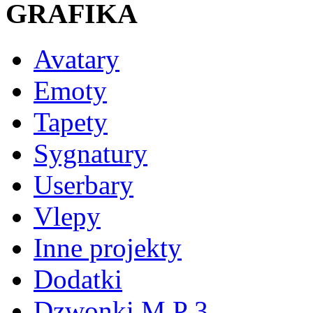
GRAFIKA
Avatary
Emoty
Tapety
Sygnatury
Userbary
Vlepy
Inne projekty
Dodatki
Dzwonki M P 3