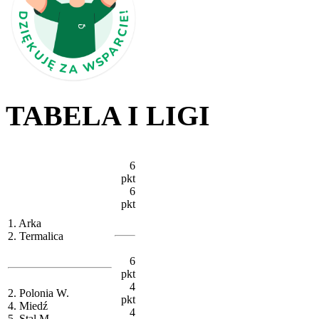
TABELA I LIGI
6
pkt
6
pkt
1. Arka
2. Termalica
6
pkt
4
2. Polonia W.
pkt
4. Miedź
4
5. Stal M.