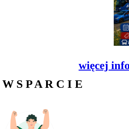
więcej inf
W S P A R C I E