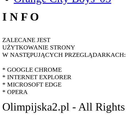
I N F O
ZALECANE JEST
UŻYTKOWANIE STRONY
W NASTĘPUJĄCYCH PRZEGLĄDARKACH:
* GOOGLE CHROME
* INTERNET EXPLORER
* MICROSOFT EDGE
* OPERA
Olimpijska2.pl - All Right