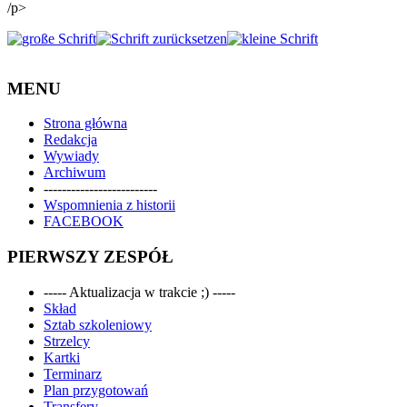
/p>
MENU
Strona główna
Redakcja
Wywiady
Archiwum
-------------------------
Wspomnienia z historii
FACEBOOK
PIERWSZY ZESPÓŁ
----- Aktualizacja w trakcie ;) -----
Skład
Sztab szkoleniowy
Strzelcy
Kartki
Terminarz
Plan przygotowań
Transfery