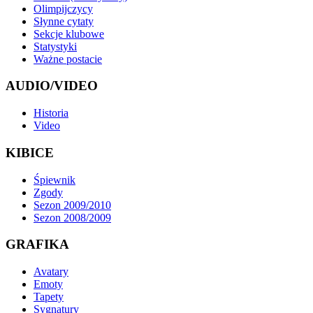
Olimpijczycy
Słynne cytaty
Sekcje klubowe
Statystyki
Ważne postacie
AUDIO/VIDEO
Historia
Video
KIBICE
Śpiewnik
Zgody
Sezon 2009/2010
Sezon 2008/2009
GRAFIKA
Avatary
Emoty
Tapety
Sygnatury