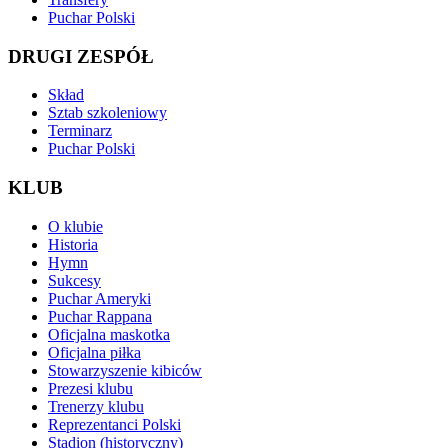
Puchar Polski
DRUGI ZESPÓŁ
Skład
Sztab szkoleniowy
Terminarz
Puchar Polski
KLUB
O klubie
Historia
Hymn
Sukcesy
Puchar Ameryki
Puchar Rappana
Oficjalna maskotka
Oficjalna piłka
Stowarzyszenie kibiców
Prezesi klubu
Trenerzy klubu
Reprezentanci Polski
Stadion (historyczny)