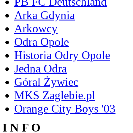
PB FC Deutschland
Arka Gdynia
Arkowcy
Odra Opole
Historia Odry Opole
Jedna Odra
Góral Żywiec
MKS Zaglebie.pl
Orange City Boys '03
I N F O