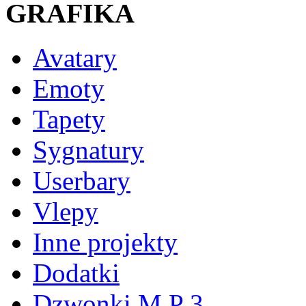
GRAFIKA
Avatary
Emoty
Tapety
Sygnatury
Userbary
Vlepy
Inne projekty
Dodatki
Dzwonki M P 3