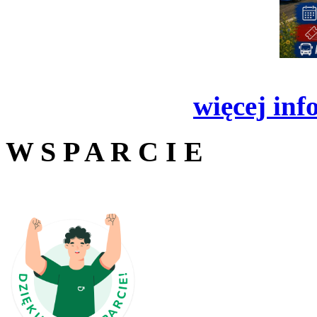
więcej inf
W S P A R C I E