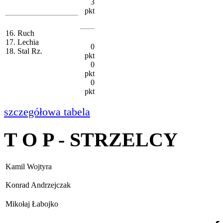
3
pkt
16. Ruch
17. Lechia
0
18. Stal Rz.
pkt
0
pkt
0
pkt
szczegółowa tabela
T O P - STRZELCY
Kamil Wojtyra
Konrad Andrzejczak
Mikołaj Łabojko