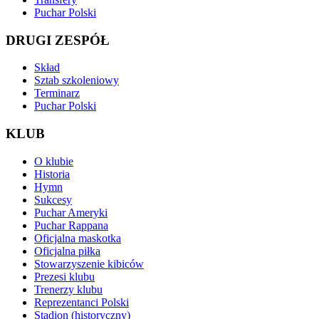
Puchar Polski
DRUGI ZESPÓŁ
Skład
Sztab szkoleniowy
Terminarz
Puchar Polski
KLUB
O klubie
Historia
Hymn
Sukcesy
Puchar Ameryki
Puchar Rappana
Oficjalna maskotka
Oficjalna piłka
Stowarzyszenie kibiców
Prezesi klubu
Trenerzy klubu
Reprezentanci Polski
Stadion (historyczny)