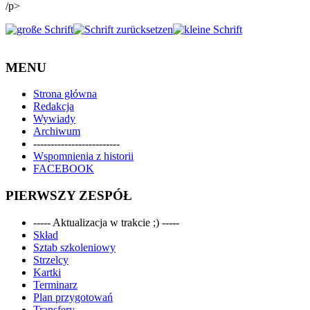
/p>
MENU
Strona główna
Redakcja
Wywiady
Archiwum
-------------------------
Wspomnienia z historii
FACEBOOK
PIERWSZY ZESPÓŁ
----- Aktualizacja w trakcie ;) -----
Skład
Sztab szkoleniowy
Strzelcy
Kartki
Terminarz
Plan przygotowań
Transfery