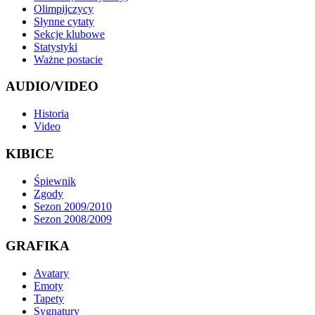
Olimpijczycy
Słynne cytaty
Sekcje klubowe
Statystyki
Ważne postacie
AUDIO/VIDEO
Historia
Video
KIBICE
Śpiewnik
Zgody
Sezon 2009/2010
Sezon 2008/2009
GRAFIKA
Avatary
Emoty
Tapety
Sygnatury