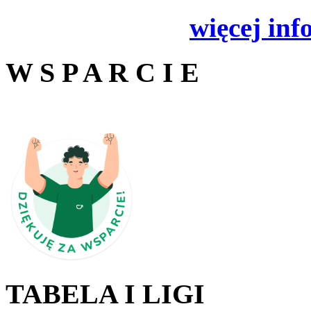
więcej inf
W S P A R C I E
TABELA I LIGI