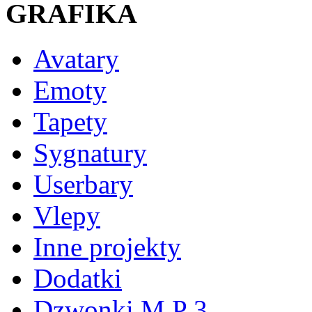
GRAFIKA
Avatary
Emoty
Tapety
Sygnatury
Userbary
Vlepy
Inne projekty
Dodatki
Dzwonki M P 3