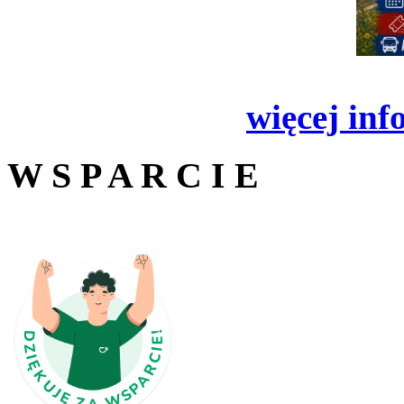
więcej inf
W S P A R C I E