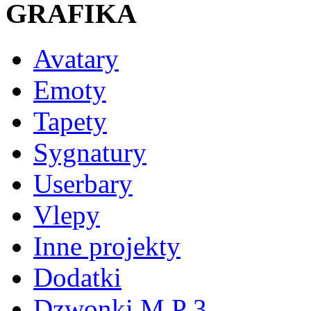
GRAFIKA
Avatary
Emoty
Tapety
Sygnatury
Userbary
Vlepy
Inne projekty
Dodatki
Dzwonki M P 3