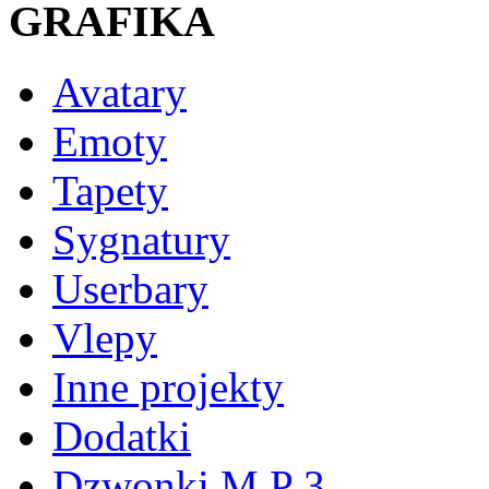
GRAFIKA
Avatary
Emoty
Tapety
Sygnatury
Userbary
Vlepy
Inne projekty
Dodatki
Dzwonki M P 3