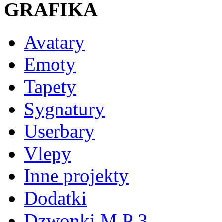
GRAFIKA
Avatary
Emoty
Tapety
Sygnatury
Userbary
Vlepy
Inne projekty
Dodatki
Dzwonki M P 3