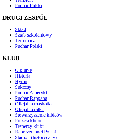
Puchar Polski
DRUGI ZESPÓŁ
Skład
Sztab szkoleniowy
Terminarz
Puchar Polski
KLUB
O klubie
Historia
Hymn
Sukcesy
Puchar Ameryki
Puchar Rappana
Oficjalna maskotka
Oficjalna piłka
Stowarzyszenie kibiców
Prezesi klubu
Trenerzy klubu
Reprezentanci Polski
Stadion (historyczny)