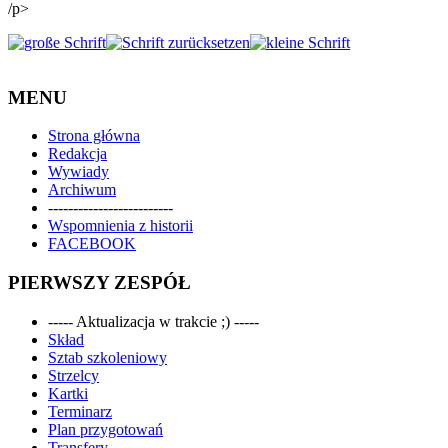
/p>
MENU
Strona główna
Redakcja
Wywiady
Archiwum
-------------------------
Wspomnienia z historii
FACEBOOK
PIERWSZY ZESPÓŁ
----- Aktualizacja w trakcie ;) -----
Skład
Sztab szkoleniowy
Strzelcy
Kartki
Terminarz
Plan przygotowań
Transfery