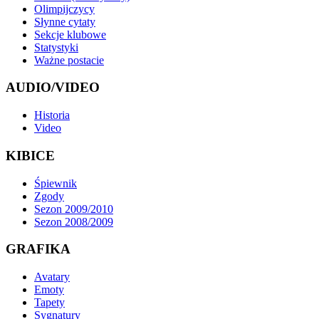
Olimpijczycy
Słynne cytaty
Sekcje klubowe
Statystyki
Ważne postacie
AUDIO/VIDEO
Historia
Video
KIBICE
Śpiewnik
Zgody
Sezon 2009/2010
Sezon 2008/2009
GRAFIKA
Avatary
Emoty
Tapety
Sygnatury