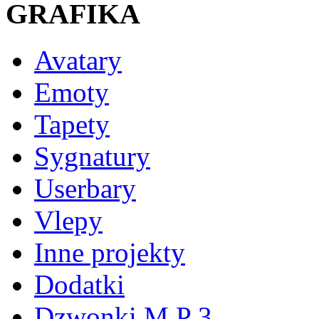
GRAFIKA
Avatary
Emoty
Tapety
Sygnatury
Userbary
Vlepy
Inne projekty
Dodatki
Dzwonki M P 3