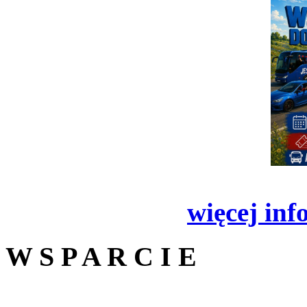
więcej inf
W S P A R C I E