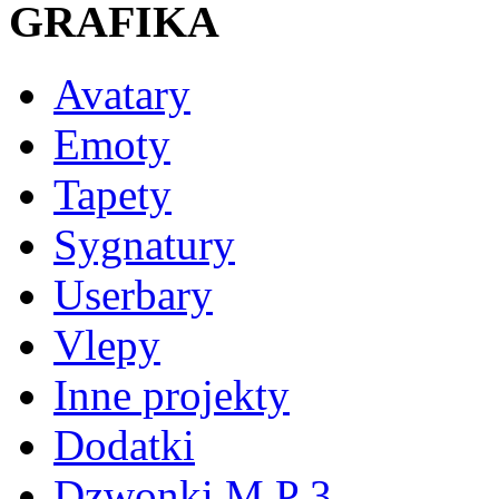
GRAFIKA
Avatary
Emoty
Tapety
Sygnatury
Userbary
Vlepy
Inne projekty
Dodatki
Dzwonki M P 3