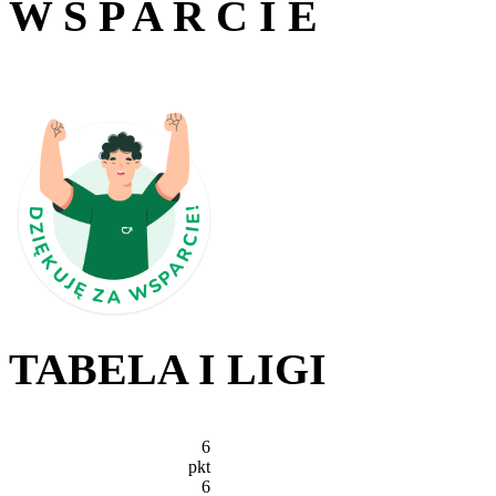
W S P A R C I E
TABELA I LIGI
6
pkt
6