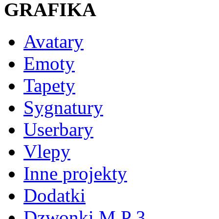
GRAFIKA
Avatary
Emoty
Tapety
Sygnatury
Userbary
Vlepy
Inne projekty
Dodatki
Dzwonki M P 3