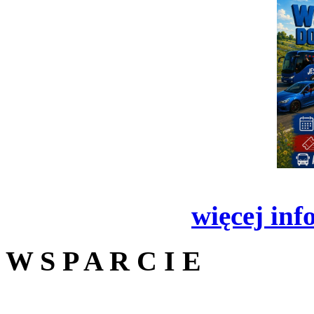
więcej inf
W S P A R C I E