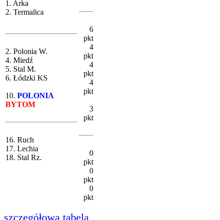
1. Arka
2. Termalica
6
pkt
4
2. Polonia W.
pkt
4. Miedź
4
5. Stal M.
pkt
6. Łódzki KS
4
pkt
10.
POLONIA
BYTOM
3
pkt
16. Ruch
17. Lechia
0
18. Stal Rz.
pkt
0
pkt
0
pkt
szczegółowa tabela