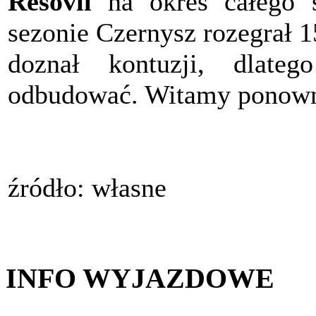
Resovii
na okres całego
sezonie Czernysz rozegrał 1
doznał kontuzji, dlate
odbudować. Witamy ponown
źródło: własne
INFO WYJAZDOWE