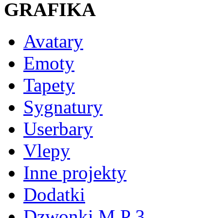
GRAFIKA
Avatary
Emoty
Tapety
Sygnatury
Userbary
Vlepy
Inne projekty
Dodatki
Dzwonki M P 3