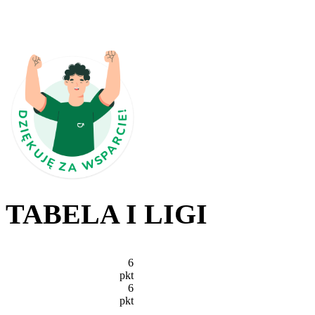
TABELA I LIGI
6
pkt
6
pkt