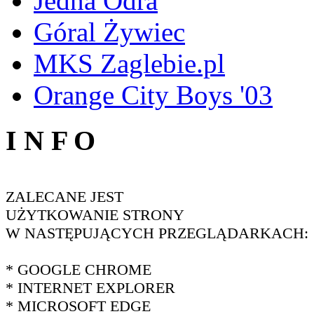
Jedna Odra
Góral Żywiec
MKS Zaglebie.pl
Orange City Boys '03
I N F O
ZALECANE JEST
UŻYTKOWANIE STRONY
W NASTĘPUJĄCYCH PRZEGLĄDARKACH:
* GOOGLE CHROME
* INTERNET EXPLORER
* MICROSOFT EDGE