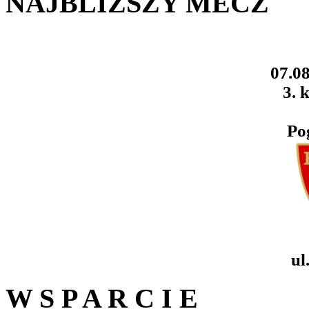
NAJBLIŻSZY MECZ
07.08
3. k
Po
ul
W S P A R C I E