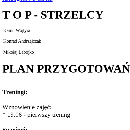
T O P - STRZELCY
Kamil Wojtyra
Konrad Andrzejczak
Mikołaj Łabojko
PLAN PRZYGOTOWA
Treningi:
Wznowienie zajęć:
* 19.06 - pierwszy trening
Sparingi: