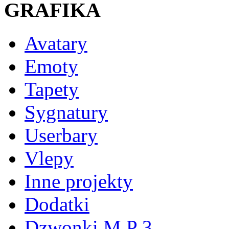
GRAFIKA
Avatary
Emoty
Tapety
Sygnatury
Userbary
Vlepy
Inne projekty
Dodatki
Dzwonki M P 3