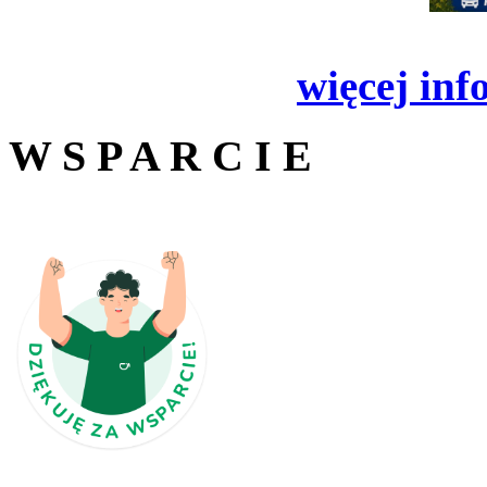
więcej inf
W S P A R C I E