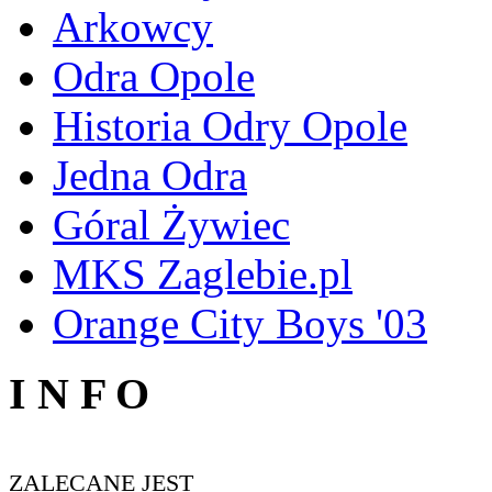
Arkowcy
Odra Opole
Historia Odry Opole
Jedna Odra
Góral Żywiec
MKS Zaglebie.pl
Orange City Boys '03
I N F O
ZALECANE JEST