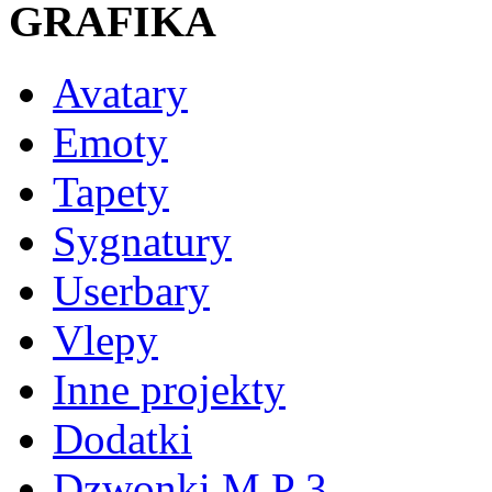
GRAFIKA
Avatary
Emoty
Tapety
Sygnatury
Userbary
Vlepy
Inne projekty
Dodatki
Dzwonki M P 3