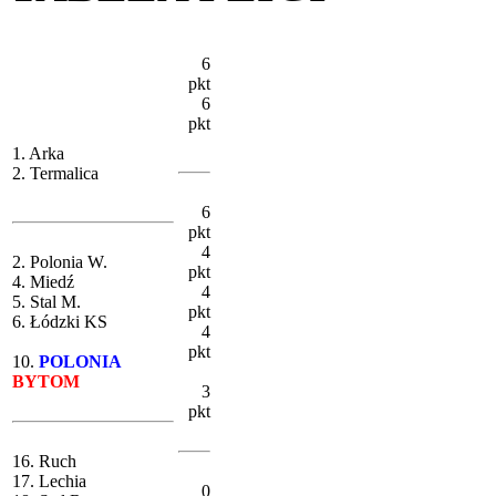
6
pkt
6
pkt
1. Arka
2. Termalica
6
pkt
4
2. Polonia W.
pkt
4. Miedź
4
5. Stal M.
pkt
6. Łódzki KS
4
pkt
10.
POLONIA
BYTOM
3
pkt
16. Ruch
17. Lechia
0