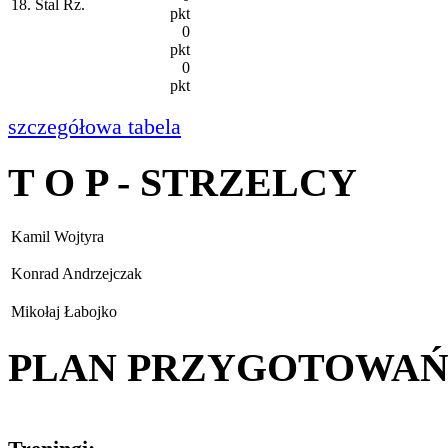
18. Stal Rz.
pkt
0
pkt
0
pkt
szczegółowa tabela
T O P - STRZELCY
Kamil Wojtyra
Konrad Andrzejczak
Mikołaj Łabojko
PLAN PRZYGOTOWA