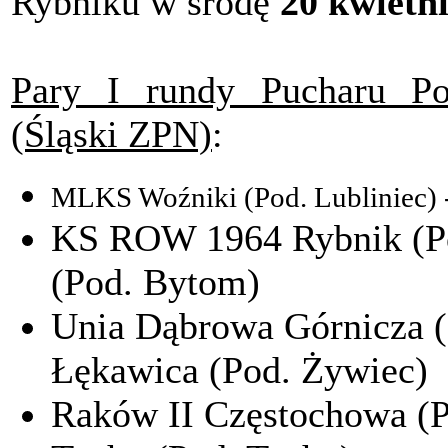
Rybniku w środę
20 kwietn
Pary I rundy Pucharu Po
(Śląski ZPN)
:
MLKS Woźniki (Pod. Lubliniec) 
KS ROW 1964 Rybnik (Po
(Pod. Bytom)
Unia Dąbrowa Górnicza (
Łękawica (Pod. Żywiec)
Raków II Częstochowa (P