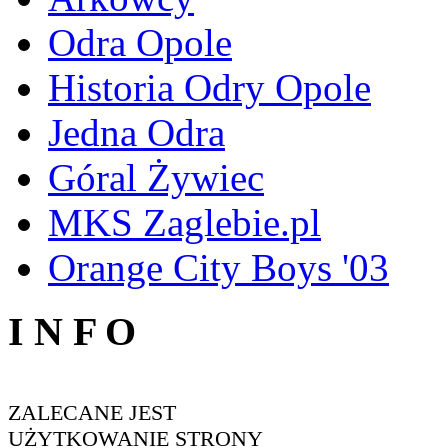
Odra Opole
Historia Odry Opole
Jedna Odra
Góral Żywiec
MKS Zaglebie.pl
Orange City Boys '03
I N F O
ZALECANE JEST
UŻYTKOWANIE STRONY