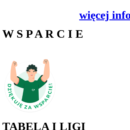
więcej inf
W S P A R C I E
TABELA I LIGI