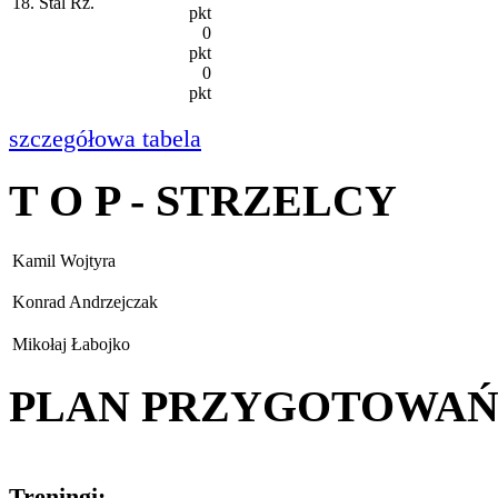
18. Stal Rz.
pkt
0
pkt
0
pkt
szczegółowa tabela
T O P - STRZELCY
Kamil Wojtyra
Konrad Andrzejczak
Mikołaj Łabojko
PLAN PRZYGOTOWA
Treningi: