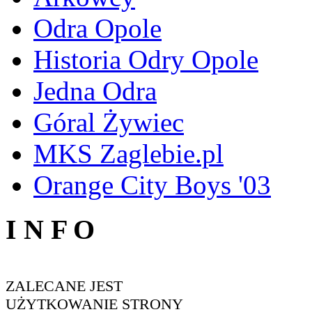
Odra Opole
Historia Odry Opole
Jedna Odra
Góral Żywiec
MKS Zaglebie.pl
Orange City Boys '03
I N F O
ZALECANE JEST
UŻYTKOWANIE STRONY