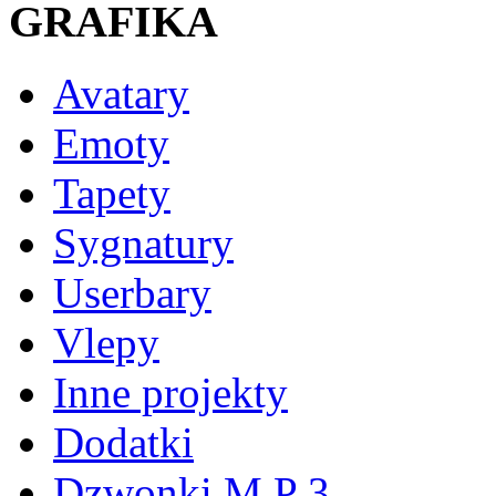
GRAFIKA
Avatary
Emoty
Tapety
Sygnatury
Userbary
Vlepy
Inne projekty
Dodatki
Dzwonki M P 3