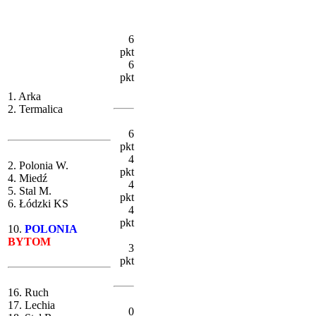
6
pkt
6
pkt
1. Arka
2. Termalica
6
pkt
4
2. Polonia W.
pkt
4. Miedź
4
5. Stal M.
pkt
6. Łódzki KS
4
pkt
10.
POLONIA
BYTOM
3
pkt
16. Ruch
17. Lechia
0