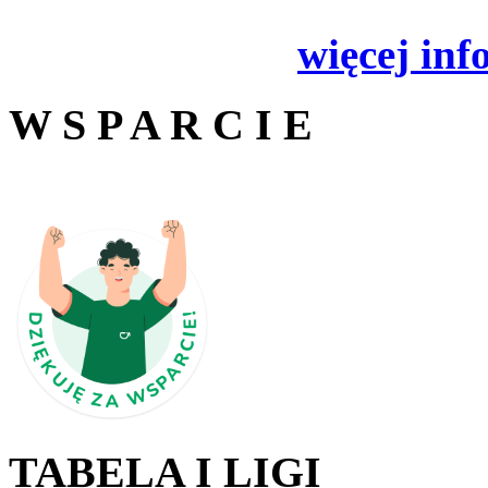
więcej inf
W S P A R C I E
TABELA I LIGI