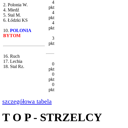
4
2. Polonia W.
pkt
4. Miedź
4
5. Stal M.
pkt
6. Łódzki KS
4
pkt
10.
POLONIA
BYTOM
3
pkt
16. Ruch
17. Lechia
0
18. Stal Rz.
pkt
0
pkt
0
pkt
szczegółowa tabela
T O P - STRZELCY