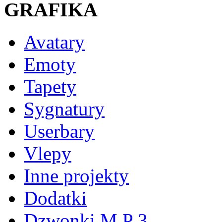
GRAFIKA
Avatary
Emoty
Tapety
Sygnatury
Userbary
Vlepy
Inne projekty
Dodatki
Dzwonki M P 3