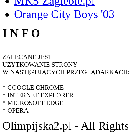
MKS Zaglebie.pl
Orange City Boys '03
I N F O
ZALECANE JEST
UŻYTKOWANIE STRONY
W NASTĘPUJĄCYCH PRZEGLĄDARKACH:
* GOOGLE CHROME
* INTERNET EXPLORER
* MICROSOFT EDGE
* OPERA
Olimpijska2.pl - All Right