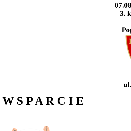
07.08
3. k
Po
ul
W S P A R C I E