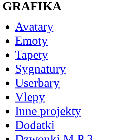
GRAFIKA
Avatary
Emoty
Tapety
Sygnatury
Userbary
Vlepy
Inne projekty
Dodatki
Dzwonki M P 3