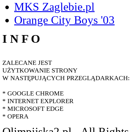
MKS Zaglebie.pl
Orange City Boys '03
I N F O
ZALECANE JEST
UŻYTKOWANIE STRONY
W NASTĘPUJĄCYCH PRZEGLĄDARKACH:
* GOOGLE CHROME
* INTERNET EXPLORER
* MICROSOFT EDGE
* OPERA
Olimpijska2.pl - All Right