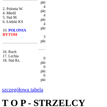
pkt
4
2. Polonia W.
pkt
4. Miedź
4
5. Stal M.
pkt
6. Łódzki KS
4
pkt
10.
POLONIA
BYTOM
3
pkt
16. Ruch
17. Lechia
0
18. Stal Rz.
pkt
0
pkt
0
pkt
szczegółowa tabela
T O P - STRZELCY