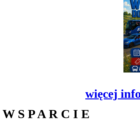
więcej inf
W S P A R C I E