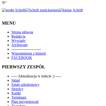
/p>
MENU
Strona główna
Redakcja
Wywiady
Archiwum
-------------------------
Wspomnienia z historii
FACEBOOK
PIERWSZY ZESPÓŁ
----- Aktualizacja w trakcie ;) -----
Skład
Sztab szkoleniowy
Strzelcy
Kartki
Terminarz
Plan przygotowań
Transfery