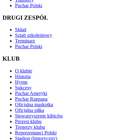
Puchar Polski
DRUGI ZESPÓŁ
Skład
Sztab szkoleniowy
Terminarz
Puchar Polski
KLUB
O klubie
Historia
Hymn
Sukcesy
Puchar Ameryki
Puchar Rappana
Oficjalna maskotka
Oficjalna piłka
Stowarzyszenie kibiców
Prezesi klubu
Trenerzy klubu
Reprezentanci Polski
Stadion (historyczny)