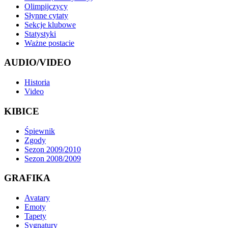
Olimpijczycy
Słynne cytaty
Sekcje klubowe
Statystyki
Ważne postacie
AUDIO/VIDEO
Historia
Video
KIBICE
Śpiewnik
Zgody
Sezon 2009/2010
Sezon 2008/2009
GRAFIKA
Avatary
Emoty
Tapety
Sygnatury