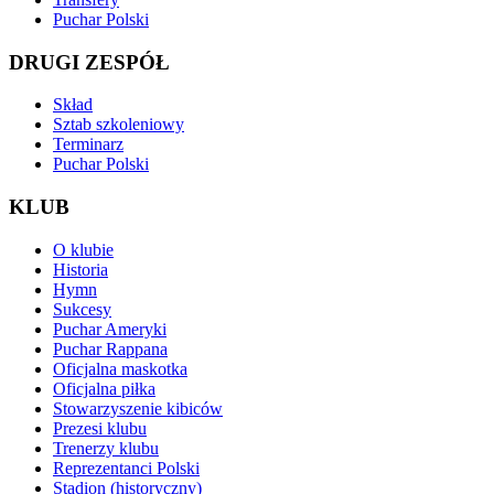
Puchar Polski
DRUGI ZESPÓŁ
Skład
Sztab szkoleniowy
Terminarz
Puchar Polski
KLUB
O klubie
Historia
Hymn
Sukcesy
Puchar Ameryki
Puchar Rappana
Oficjalna maskotka
Oficjalna piłka
Stowarzyszenie kibiców
Prezesi klubu
Trenerzy klubu
Reprezentanci Polski
Stadion (historyczny)