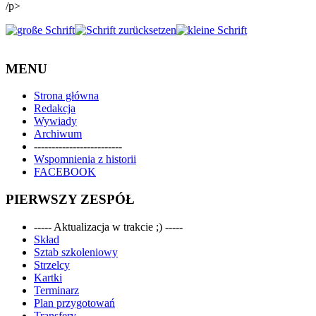
/p>
MENU
Strona główna
Redakcja
Wywiady
Archiwum
-------------------------
Wspomnienia z historii
FACEBOOK
PIERWSZY ZESPÓŁ
----- Aktualizacja w trakcie ;) -----
Skład
Sztab szkoleniowy
Strzelcy
Kartki
Terminarz
Plan przygotowań
Transfery