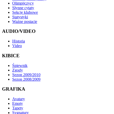
Olimpijczycy
Słynne cytaty
Sekcje klubowe
Statystyki
Ważne postacie
AUDIO/VIDEO
Historia
Video
KIBICE
Śpiewnik
Zgody
Sezon 2009/2010
Sezon 2008/2009
GRAFIKA
Avatary
Emoty
Tapety
Sygnatury