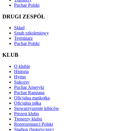
Puchar Polski
DRUGI ZESPÓŁ
Skład
Sztab szkoleniowy
Terminarz
Puchar Polski
KLUB
O klubie
Historia
Hymn
Sukcesy
Puchar Ameryki
Puchar Rappana
Oficjalna maskotka
Oficjalna piłka
Stowarzyszenie kibiców
Prezesi klubu
Trenerzy klubu
Reprezentanci Polski
Stadion (historyczny)