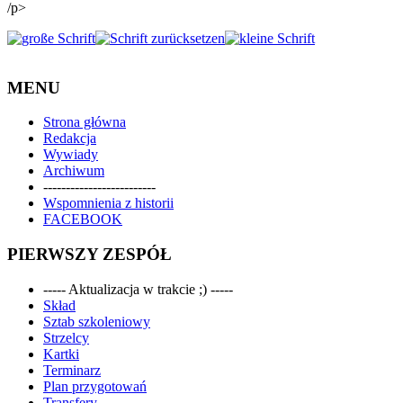
/p>
MENU
Strona główna
Redakcja
Wywiady
Archiwum
-------------------------
Wspomnienia z historii
FACEBOOK
PIERWSZY ZESPÓŁ
----- Aktualizacja w trakcie ;) -----
Skład
Sztab szkoleniowy
Strzelcy
Kartki
Terminarz
Plan przygotowań
Transfery