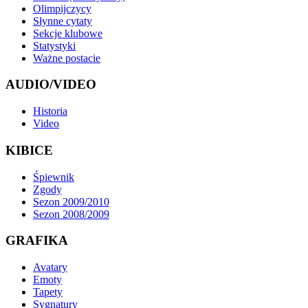
Olimpijczycy
Słynne cytaty
Sekcje klubowe
Statystyki
Ważne postacie
AUDIO/VIDEO
Historia
Video
KIBICE
Śpiewnik
Zgody
Sezon 2009/2010
Sezon 2008/2009
GRAFIKA
Avatary
Emoty
Tapety
Sygnatury