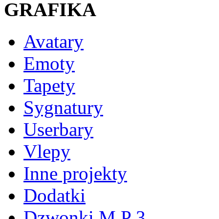
GRAFIKA
Avatary
Emoty
Tapety
Sygnatury
Userbary
Vlepy
Inne projekty
Dodatki
Dzwonki M P 3