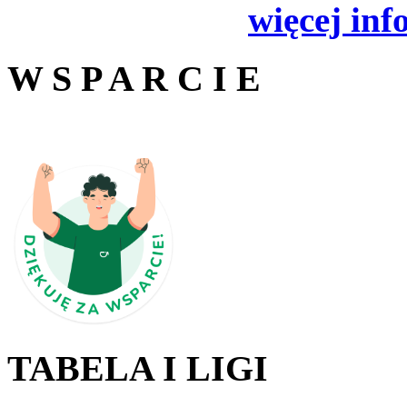
więcej inf
W S P A R C I E
TABELA I LIGI