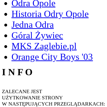
Odra Opole
Historia Odry Opole
Jedna Odra
Góral Żywiec
MKS Zaglebie.pl
Orange City Boys '03
I N F O
ZALECANE JEST
UŻYTKOWANIE STRONY
W NASTĘPUJĄCYCH PRZEGLĄDARKACH: