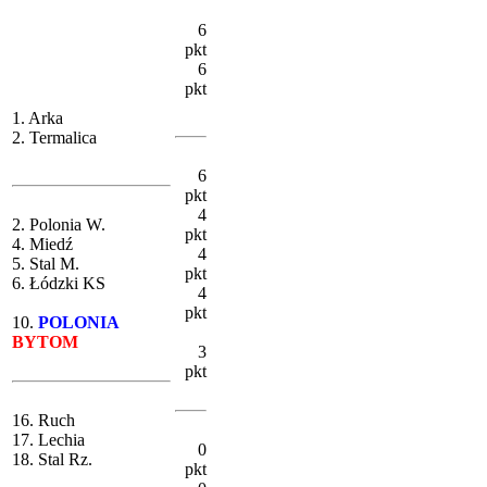
6
pkt
6
pkt
1. Arka
2. Termalica
6
pkt
4
2. Polonia W.
pkt
4. Miedź
4
5. Stal M.
pkt
6. Łódzki KS
4
pkt
10.
POLONIA
BYTOM
3
pkt
16. Ruch
17. Lechia
0
18. Stal Rz.
pkt