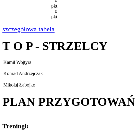
0
pkt
0
pkt
szczegółowa tabela
T O P - STRZELCY
Kamil Wojtyra
Konrad Andrzejczak
Mikołaj Łabojko
PLAN PRZYGOTOWA
Treningi: