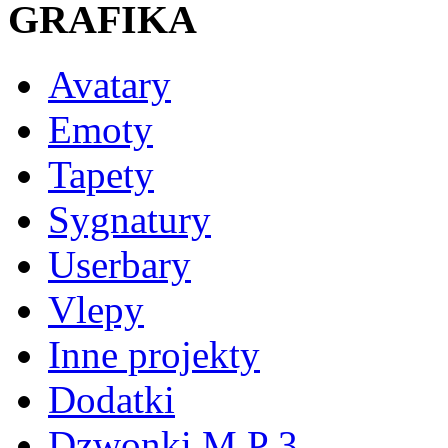
GRAFIKA
Avatary
Emoty
Tapety
Sygnatury
Userbary
Vlepy
Inne projekty
Dodatki
Dzwonki M P 3