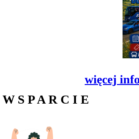
więcej inf
W S P A R C I E