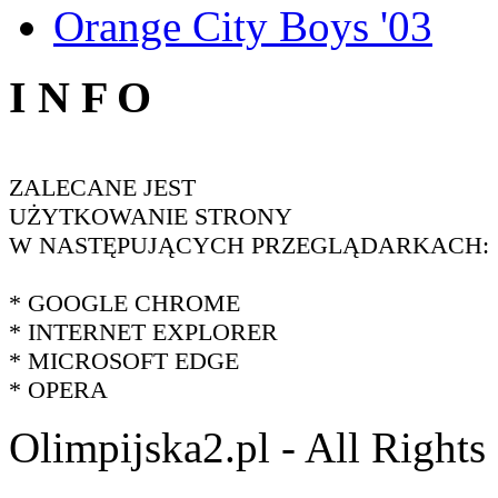
Orange City Boys '03
I N F O
ZALECANE JEST
UŻYTKOWANIE STRONY
W NASTĘPUJĄCYCH PRZEGLĄDARKACH:
* GOOGLE CHROME
* INTERNET EXPLORER
* MICROSOFT EDGE
* OPERA
Olimpijska2.pl - All Right