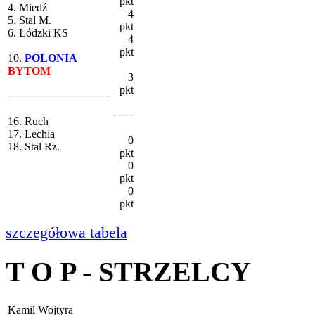
pkt
4. Miedź
4
5. Stal M.
pkt
6. Łódzki KS
4
pkt
10.
POLONIA
BYTOM
3
pkt
16. Ruch
17. Lechia
0
18. Stal Rz.
pkt
0
pkt
0
pkt
szczegółowa tabela
T O P - STRZELCY
Kamil Wojtyra