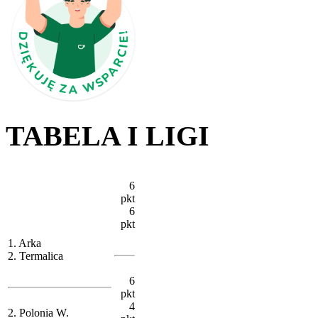
TABELA I LIGI
6
pkt
6
pkt
1. Arka
2. Termalica
6
pkt
4
2. Polonia W.