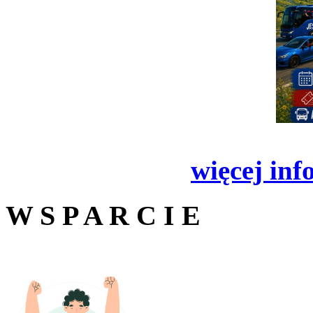
więcej inf
W S P A R C I E