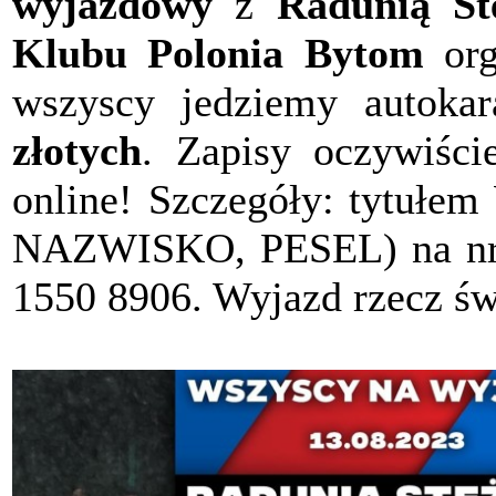
wyjazdowy
z
Radunią St
Klubu Polonia Bytom
org
wszyscy jedziemy autoka
złotych
. Zapisy oczywiśc
online! Szczegóły: tytu
NAZWISKO, PESEL) na nr 
1550 8906. Wyjazd rzecz św