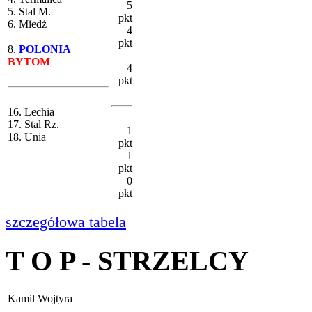
5
5. Stal M.
pkt
6. Miedź
4
pkt
8.
POLONIA
BYTOM
4
pkt
16. Lechia
17. Stal Rz.
1
18. Unia
pkt
1
pkt
0
pkt
szczegółowa tabela
T O P - STRZELCY
Kamil Wojtyra