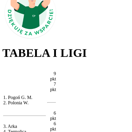
TABELA I LIGI
9
pkt
7
pkt
1. Pogoń G. M.
2. Polonia W.
6
pkt
6
3. Arka
pkt
4. Termalica