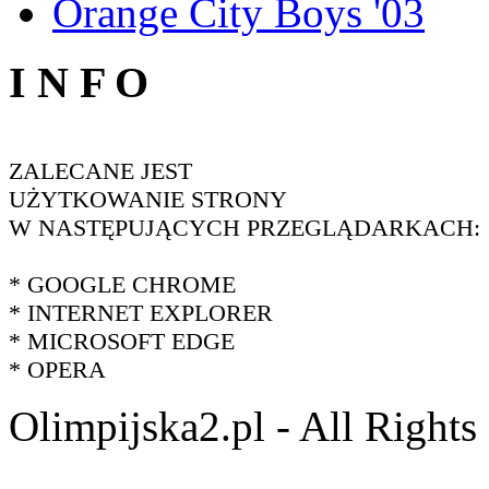
Orange City Boys '03
I N F O
ZALECANE JEST
UŻYTKOWANIE STRONY
W NASTĘPUJĄCYCH PRZEGLĄDARKACH:
* GOOGLE CHROME
* INTERNET EXPLORER
* MICROSOFT EDGE
* OPERA
Olimpijska2.pl - All Right