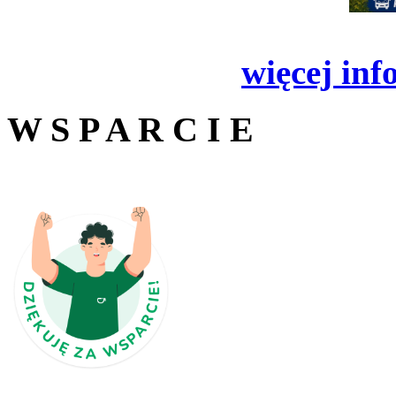
więcej inf
W S P A R C I E