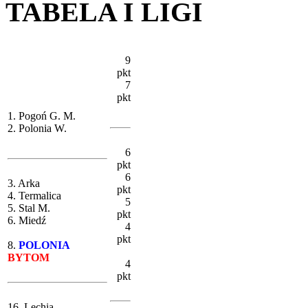
TABELA I LIGI
9
pkt
7
pkt
1. Pogoń G. M.
2. Polonia W.
6
pkt
6
3. Arka
pkt
4. Termalica
5
5. Stal M.
pkt
6. Miedź
4
pkt
8.
POLONIA
BYTOM
4
pkt
16. Lechia