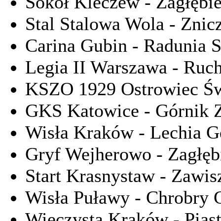
Sokół Kleczew - Zagłębi
Stal Stalowa Wola - Znic
Carina Gubin - Radunia S
Legia II Warszawa - Ruc
KSZO 1929 Ostrowiec Świ
GKS Katowice - Górnik 
Wisła Kraków - Lechia G
Gryf Wejherowo - Zagłęb
Start Krasnystaw - Zawi
Wisła Puławy - Chrobry
Wieczysta Kraków - Piast