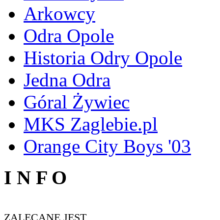
Arkowcy
Odra Opole
Historia Odry Opole
Jedna Odra
Góral Żywiec
MKS Zaglebie.pl
Orange City Boys '03
I N F O
ZALECANE JEST