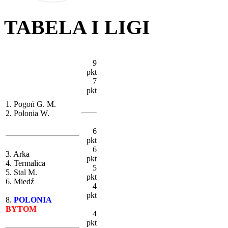
TABELA I LIGI
9
pkt
7
pkt
1. Pogoń G. M.
2. Polonia W.
6
pkt
6
3. Arka
pkt
4. Termalica
5
5. Stal M.
pkt
6. Miedź
4
pkt
8.
POLONIA
BYTOM
4
pkt