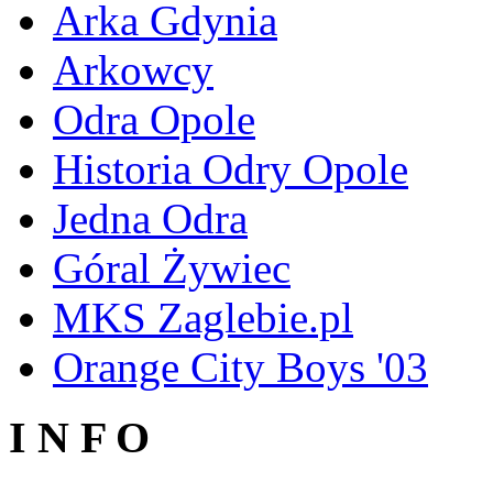
Arka Gdynia
Arkowcy
Odra Opole
Historia Odry Opole
Jedna Odra
Góral Żywiec
MKS Zaglebie.pl
Orange City Boys '03
I N F O