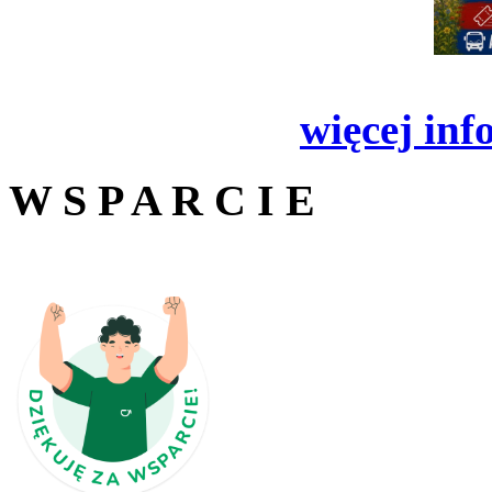
więcej inf
W S P A R C I E