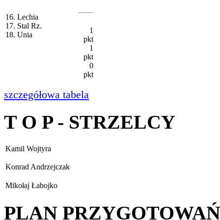
16. Lechia
17. Stal Rz.
1
18. Unia
pkt
1
pkt
0
pkt
szczegółowa tabela
T O P - STRZELCY
Kamil Wojtyra
Konrad Andrzejczak
Mikołaj Łabojko
PLAN PRZYGOTOWA