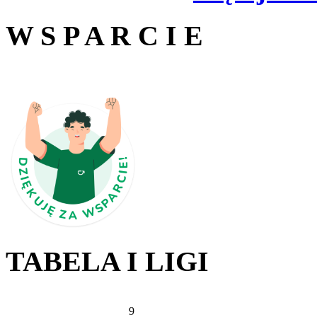
W S P A R C I E
TABELA I LIGI
9