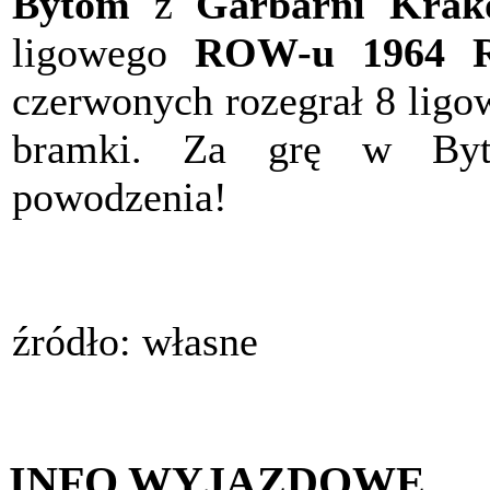
Bytom
z
Garbarni Krak
ligowego
ROW-u 1964 R
czerwonych rozegrał 8 ligow
bramki. Za grę w Byt
powodzenia!
źródło: własne
INFO WYJAZDOWE