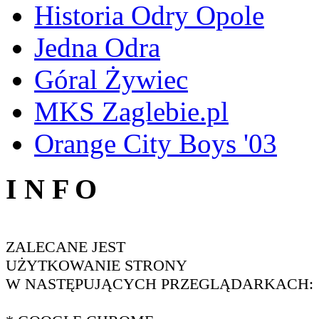
Historia Odry Opole
Jedna Odra
Góral Żywiec
MKS Zaglebie.pl
Orange City Boys '03
I N F O
ZALECANE JEST
UŻYTKOWANIE STRONY
W NASTĘPUJĄCYCH PRZEGLĄDARKACH: