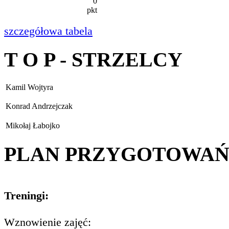
0
pkt
szczegółowa tabela
T O P - STRZELCY
Kamil Wojtyra
Konrad Andrzejczak
Mikołaj Łabojko
PLAN PRZYGOTOWA
Treningi:
Wznowienie zajęć: