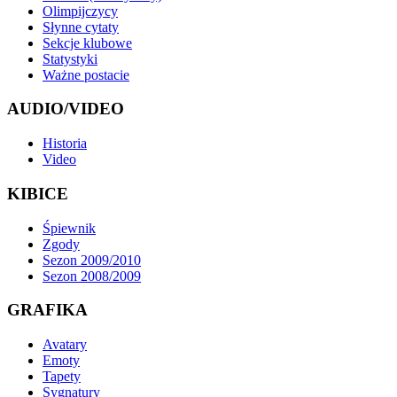
Olimpijczycy
Słynne cytaty
Sekcje klubowe
Statystyki
Ważne postacie
AUDIO/VIDEO
Historia
Video
KIBICE
Śpiewnik
Zgody
Sezon 2009/2010
Sezon 2008/2009
GRAFIKA
Avatary
Emoty
Tapety
Sygnatury