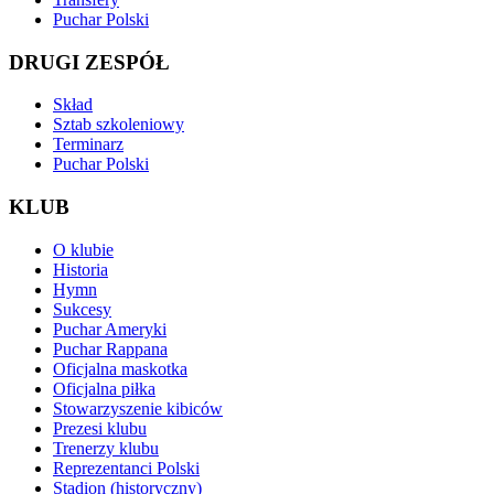
Puchar Polski
DRUGI ZESPÓŁ
Skład
Sztab szkoleniowy
Terminarz
Puchar Polski
KLUB
O klubie
Historia
Hymn
Sukcesy
Puchar Ameryki
Puchar Rappana
Oficjalna maskotka
Oficjalna piłka
Stowarzyszenie kibiców
Prezesi klubu
Trenerzy klubu
Reprezentanci Polski
Stadion (historyczny)