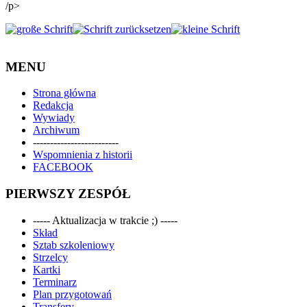
/p>
MENU
Strona główna
Redakcja
Wywiady
Archiwum
-------------------------
Wspomnienia z historii
FACEBOOK
PIERWSZY ZESPÓŁ
----- Aktualizacja w trakcie ;) -----
Skład
Sztab szkoleniowy
Strzelcy
Kartki
Terminarz
Plan przygotowań
Transfery