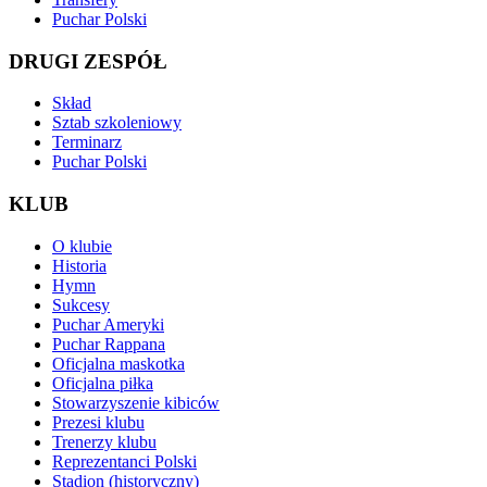
Puchar Polski
DRUGI ZESPÓŁ
Skład
Sztab szkoleniowy
Terminarz
Puchar Polski
KLUB
O klubie
Historia
Hymn
Sukcesy
Puchar Ameryki
Puchar Rappana
Oficjalna maskotka
Oficjalna piłka
Stowarzyszenie kibiców
Prezesi klubu
Trenerzy klubu
Reprezentanci Polski
Stadion (historyczny)