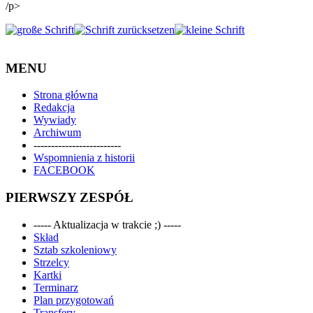
/p>
MENU
Strona główna
Redakcja
Wywiady
Archiwum
-------------------------
Wspomnienia z historii
FACEBOOK
PIERWSZY ZESPÓŁ
----- Aktualizacja w trakcie ;) -----
Skład
Sztab szkoleniowy
Strzelcy
Kartki
Terminarz
Plan przygotowań
Transfery