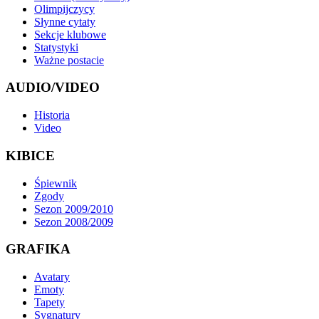
Olimpijczycy
Słynne cytaty
Sekcje klubowe
Statystyki
Ważne postacie
AUDIO/VIDEO
Historia
Video
KIBICE
Śpiewnik
Zgody
Sezon 2009/2010
Sezon 2008/2009
GRAFIKA
Avatary
Emoty
Tapety
Sygnatury