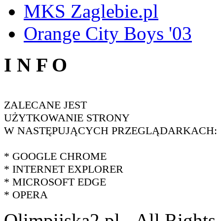
MKS Zaglebie.pl
Orange City Boys '03
I N F O
ZALECANE JEST
UŻYTKOWANIE STRONY
W NASTĘPUJĄCYCH PRZEGLĄDARKACH:
* GOOGLE CHROME
* INTERNET EXPLORER
* MICROSOFT EDGE
* OPERA
Olimpijska2.pl - All Right