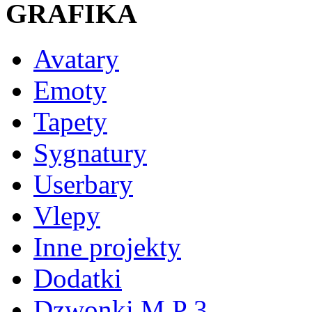
GRAFIKA
Avatary
Emoty
Tapety
Sygnatury
Userbary
Vlepy
Inne projekty
Dodatki
Dzwonki M P 3