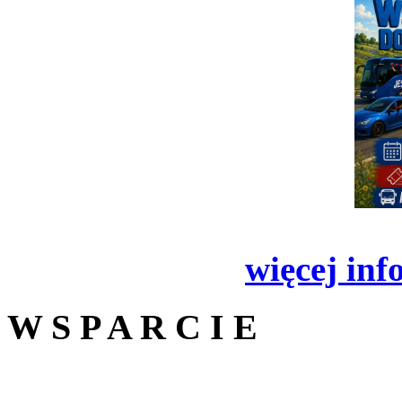
więcej inf
W S P A R C I E