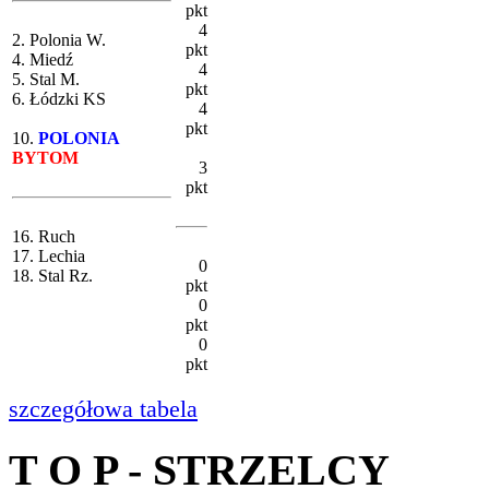
pkt
4
2. Polonia W.
pkt
4. Miedź
4
5. Stal M.
pkt
6. Łódzki KS
4
pkt
10.
POLONIA
BYTOM
3
pkt
16. Ruch
17. Lechia
0
18. Stal Rz.
pkt
0
pkt
0
pkt
szczegółowa tabela
T O P - STRZELCY