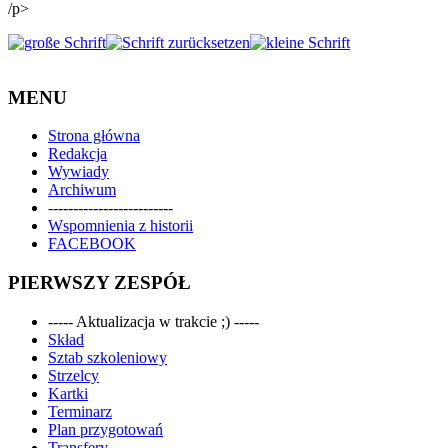
/p>
MENU
Strona główna
Redakcja
Wywiady
Archiwum
-------------------------
Wspomnienia z historii
FACEBOOK
PIERWSZY ZESPÓŁ
----- Aktualizacja w trakcie ;) -----
Skład
Sztab szkoleniowy
Strzelcy
Kartki
Terminarz
Plan przygotowań
Transfery