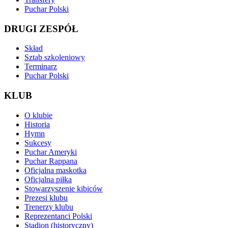
Puchar Polski
DRUGI ZESPÓŁ
Skład
Sztab szkoleniowy
Terminarz
Puchar Polski
KLUB
O klubie
Historia
Hymn
Sukcesy
Puchar Ameryki
Puchar Rappana
Oficjalna maskotka
Oficjalna piłka
Stowarzyszenie kibiców
Prezesi klubu
Trenerzy klubu
Reprezentanci Polski
Stadion (historyczny)