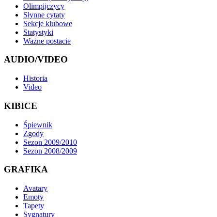
Olimpijczycy
Słynne cytaty
Sekcje klubowe
Statystyki
Ważne postacie
AUDIO/VIDEO
Historia
Video
KIBICE
Śpiewnik
Zgody
Sezon 2009/2010
Sezon 2008/2009
GRAFIKA
Avatary
Emoty
Tapety
Sygnatury