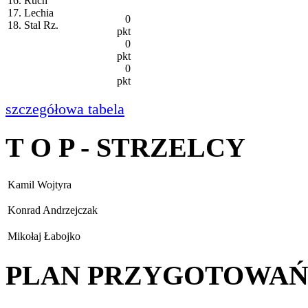
16. Ruch
17. Lechia
0
18. Stal Rz.
pkt
0
pkt
0
pkt
szczegółowa tabela
T O P - STRZELCY
Kamil Wojtyra
Konrad Andrzejczak
Mikołaj Łabojko
PLAN PRZYGOTOWA