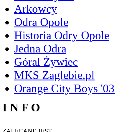
Arkowcy
Odra Opole
Historia Odry Opole
Jedna Odra
Góral Żywiec
MKS Zaglebie.pl
Orange City Boys '03
I N F O
ZALECANE JEST