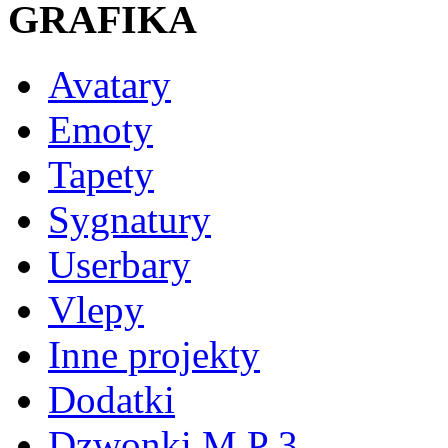
GRAFIKA
Avatary
Emoty
Tapety
Sygnatury
Userbary
Vlepy
Inne projekty
Dodatki
Dzwonki M P 3