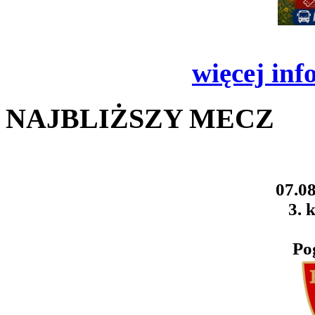
więcej inf
NAJBLIŻSZY MECZ
07.08
3. k
Po