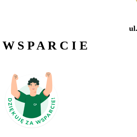
ul
W S P A R C I E