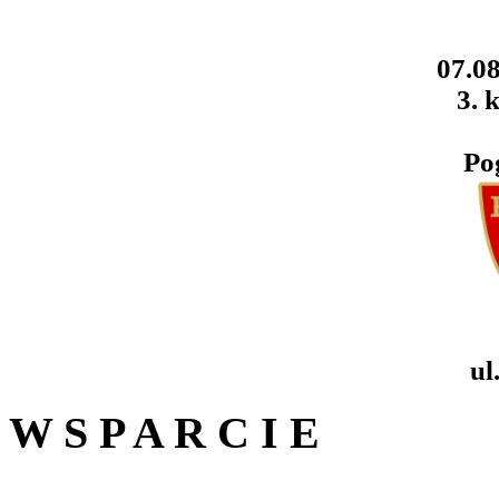
07.08
3. k
Po
ul
W S P A R C I E