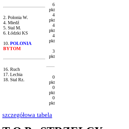
6
pkt
4
2. Polonia W.
pkt
4. Miedź
4
5. Stal M.
pkt
6. Łódzki KS
4
pkt
10.
POLONIA
BYTOM
3
pkt
16. Ruch
17. Lechia
0
18. Stal Rz.
pkt
0
pkt
0
pkt
szczegółowa tabela