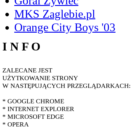
Góral Żywiec
MKS Zaglebie.pl
Orange City Boys '03
I N F O
ZALECANE JEST
UŻYTKOWANIE STRONY
W NASTĘPUJĄCYCH PRZEGLĄDARKACH:
* GOOGLE CHROME
* INTERNET EXPLORER
* MICROSOFT EDGE
* OPERA