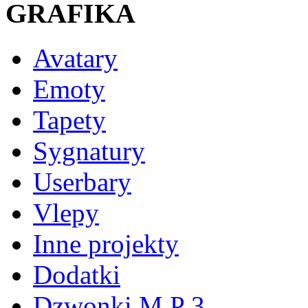
GRAFIKA
Avatary
Emoty
Tapety
Sygnatury
Userbary
Vlepy
Inne projekty
Dodatki
Dzwonki M P 3