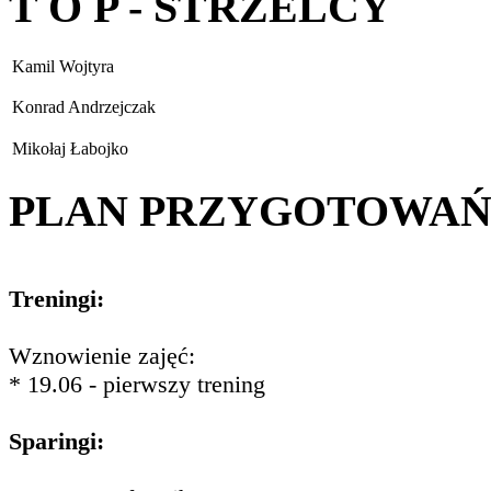
T O P - STRZELCY
Kamil Wojtyra
Konrad Andrzejczak
Mikołaj Łabojko
PLAN PRZYGOTOWA
Treningi:
Wznowienie zajęć:
* 19.06 - pierwszy trening
Sparingi: