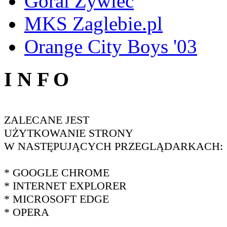
Góral Żywiec
MKS Zaglebie.pl
Orange City Boys '03
I N F O
ZALECANE JEST
UŻYTKOWANIE STRONY
W NASTĘPUJĄCYCH PRZEGLĄDARKACH:
* GOOGLE CHROME
* INTERNET EXPLORER
* MICROSOFT EDGE
* OPERA