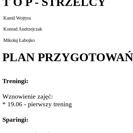
T O P - STRZELCY
Kamil Wojtyra
Konrad Andrzejczak
Mikołaj Łabojko
PLAN PRZYGOTOWA
Treningi:
Wznowienie zajęć:
* 19.06 - pierwszy trening
Sparingi: