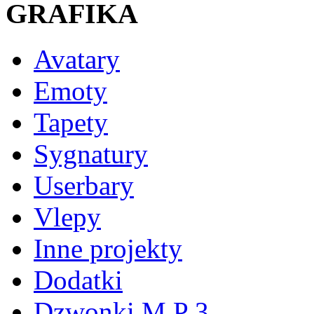
GRAFIKA
Avatary
Emoty
Tapety
Sygnatury
Userbary
Vlepy
Inne projekty
Dodatki
Dzwonki M P 3