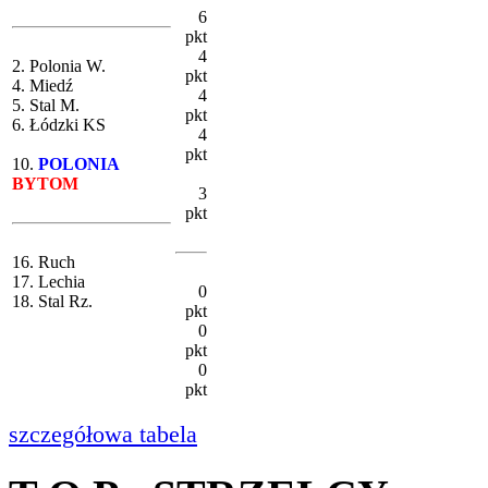
6
pkt
4
2. Polonia W.
pkt
4. Miedź
4
5. Stal M.
pkt
6. Łódzki KS
4
pkt
10.
POLONIA
BYTOM
3
pkt
16. Ruch
17. Lechia
0
18. Stal Rz.
pkt
0
pkt
0
pkt
szczegółowa tabela