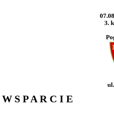
07.08
3. k
Po
ul
W S P A R C I E