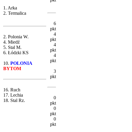
1. Arka
2. Termalica
6
pkt
4
2. Polonia W.
pkt
4. Miedź
4
5. Stal M.
pkt
6. Łódzki KS
4
pkt
10.
POLONIA
BYTOM
3
pkt
16. Ruch
17. Lechia
0
18. Stal Rz.
pkt
0
pkt
0
pkt