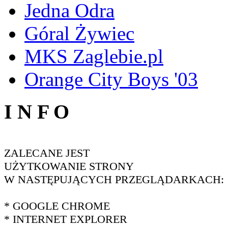
Jedna Odra
Góral Żywiec
MKS Zaglebie.pl
Orange City Boys '03
I N F O
ZALECANE JEST
UŻYTKOWANIE STRONY
W NASTĘPUJĄCYCH PRZEGLĄDARKACH:
* GOOGLE CHROME
* INTERNET EXPLORER