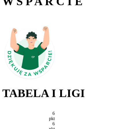
W S P A R C I E
TABELA I LIGI
6
pkt
6
pkt