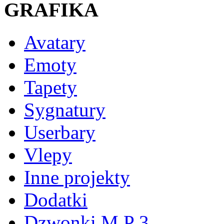
GRAFIKA
Avatary
Emoty
Tapety
Sygnatury
Userbary
Vlepy
Inne projekty
Dodatki
Dzwonki M P 3