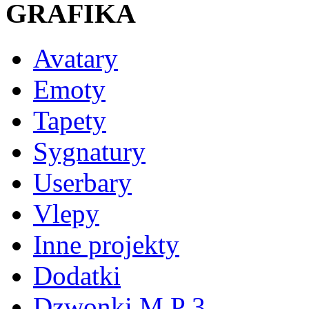
GRAFIKA
Avatary
Emoty
Tapety
Sygnatury
Userbary
Vlepy
Inne projekty
Dodatki
Dzwonki M P 3