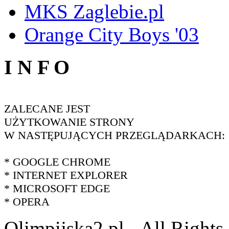
MKS Zaglebie.pl
Orange City Boys '03
I N F O
ZALECANE JEST
UŻYTKOWANIE STRONY
W NASTĘPUJĄCYCH PRZEGLĄDARKACH:
* GOOGLE CHROME
* INTERNET EXPLORER
* MICROSOFT EDGE
* OPERA
Olimpijska2.pl - All Right