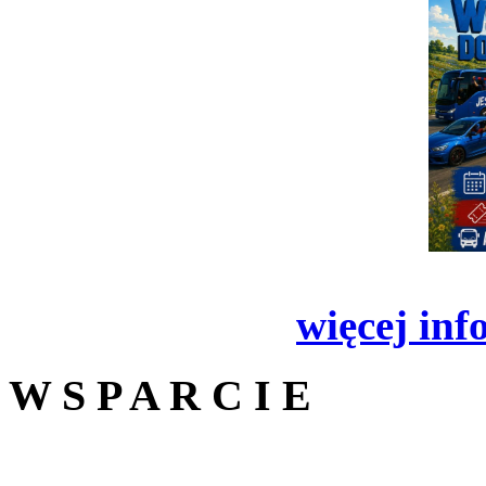
więcej inf
W S P A R C I E