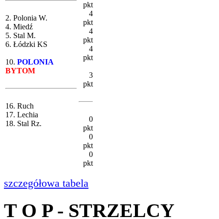
pkt
4
2. Polonia W.
pkt
4. Miedź
4
5. Stal M.
pkt
6. Łódzki KS
4
pkt
10.
POLONIA
BYTOM
3
pkt
16. Ruch
17. Lechia
0
18. Stal Rz.
pkt
0
pkt
0
pkt
szczegółowa tabela
T O P - STRZELCY