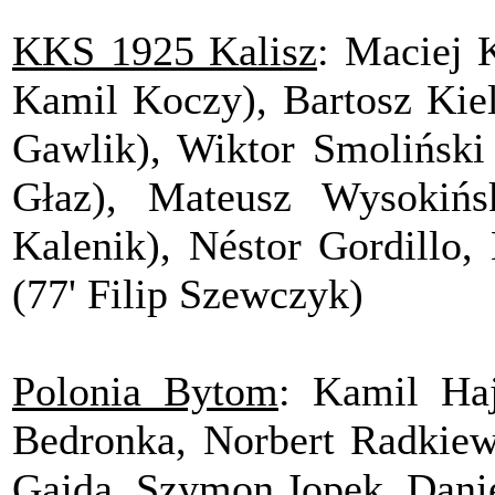
KKS 1925 Kalisz
: Maciej 
Kamil Koczy), Bartosz Kiel
Gawlik), Wiktor Smoliński
Głaz), Mateusz Wysokińs
Kalenik), Néstor Gordillo,
(77' Filip Szewczyk)
Polonia Bytom
: Kamil Ha
Bedronka, Norbert Radkiew
Gajda, Szymon Jopek, Danie