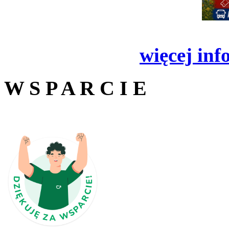
więcej inf
W S P A R C I E