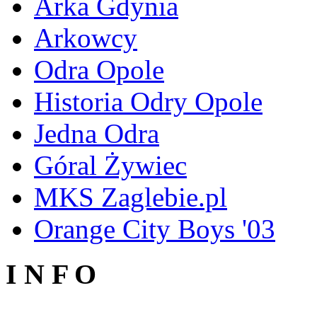
Arka Gdynia
Arkowcy
Odra Opole
Historia Odry Opole
Jedna Odra
Góral Żywiec
MKS Zaglebie.pl
Orange City Boys '03
I N F O