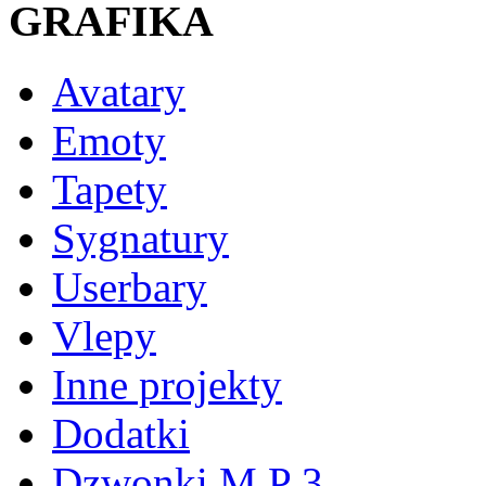
GRAFIKA
Avatary
Emoty
Tapety
Sygnatury
Userbary
Vlepy
Inne projekty
Dodatki
Dzwonki M P 3