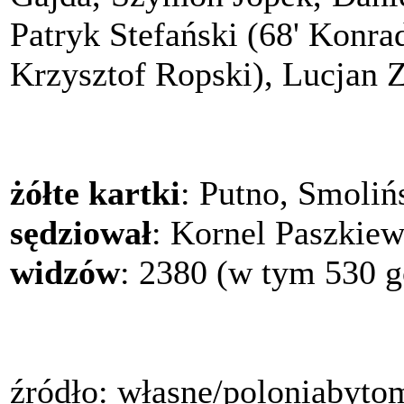
Patryk Stefański (68' Konr
Krzysztof Ropski), Lucjan Zi
żółte kartki
: Putno, Smoliń
sędziował
: Kornel Paszkie
widzów
: 2380 (w tym 530 g
źródło: własne/poloniabyto