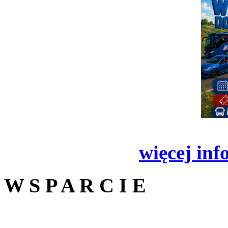
więcej inf
W S P A R C I E