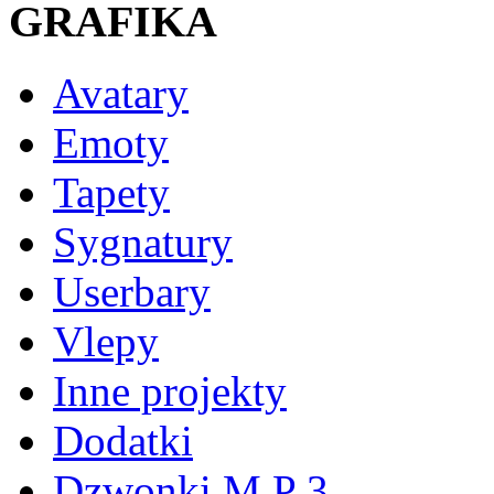
GRAFIKA
Avatary
Emoty
Tapety
Sygnatury
Userbary
Vlepy
Inne projekty
Dodatki
Dzwonki M P 3