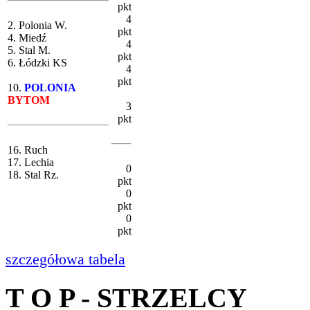
pkt
4
2. Polonia W.
pkt
4. Miedź
4
5. Stal M.
pkt
6. Łódzki KS
4
pkt
10.
POLONIA
BYTOM
3
pkt
16. Ruch
17. Lechia
0
18. Stal Rz.
pkt
0
pkt
0
pkt
szczegółowa tabela
T O P - STRZELCY