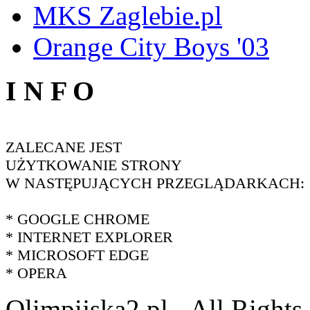
MKS Zaglebie.pl
Orange City Boys '03
I N F O
ZALECANE JEST
UŻYTKOWANIE STRONY
W NASTĘPUJĄCYCH PRZEGLĄDARKACH:
* GOOGLE CHROME
* INTERNET EXPLORER
* MICROSOFT EDGE
* OPERA
Olimpijska2.pl - All Right