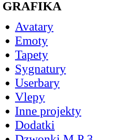
GRAFIKA
Avatary
Emoty
Tapety
Sygnatury
Userbary
Vlepy
Inne projekty
Dodatki
Dzwonki M P 3