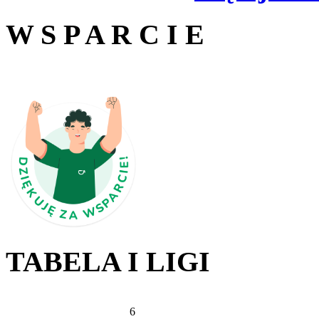
W S P A R C I E
TABELA I LIGI
6