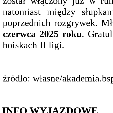
został włączony już w run
natomiast między słupkam
poprzednich rozgrywek. M
czerwca 2025 roku
. Gratu
boiskach II ligi.
źródło: własne/akademia.bs
INFO WYJAZDOWE