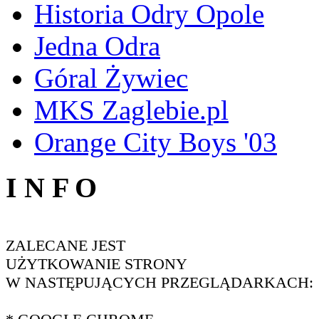
Historia Odry Opole
Jedna Odra
Góral Żywiec
MKS Zaglebie.pl
Orange City Boys '03
I N F O
ZALECANE JEST
UŻYTKOWANIE STRONY
W NASTĘPUJĄCYCH PRZEGLĄDARKACH: