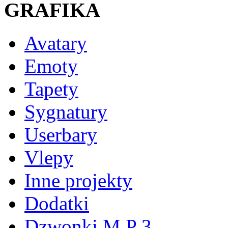
GRAFIKA
Avatary
Emoty
Tapety
Sygnatury
Userbary
Vlepy
Inne projekty
Dodatki
Dzwonki M P 3