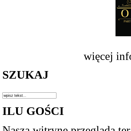
więcej in
SZUKAJ
ILU GOŚCI
Naszą witrynę przegląda te