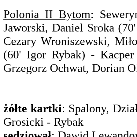
Polonia II Bytom
: Sewery
Jaworski, Daniel Sroka (70
Cezary Wroniszewski, Miło
(60' Igor Rybak) - Kacper 
Grzegorz Ochwat, Dorian O
żółte kartki
: Spalony, Dzia
Grosicki - Rybak
sędziował
: Dawid Lewando