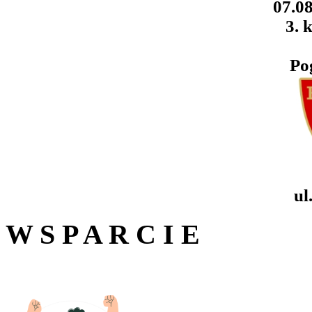
07.08
3. k
Po
ul
W S P A R C I E