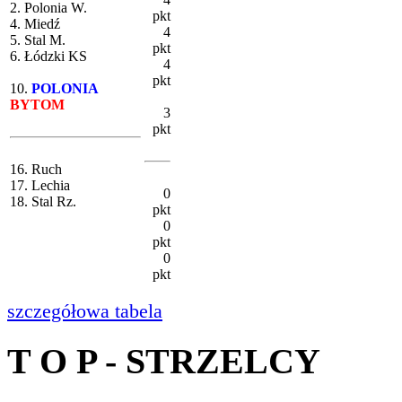
2. Polonia W.
pkt
4. Miedź
4
5. Stal M.
pkt
6. Łódzki KS
4
pkt
10.
POLONIA
BYTOM
3
pkt
16. Ruch
17. Lechia
0
18. Stal Rz.
pkt
0
pkt
0
pkt
szczegółowa tabela
T O P - STRZELCY