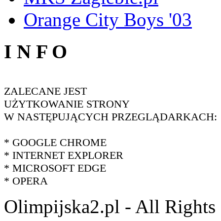
Orange City Boys '03
I N F O
ZALECANE JEST
UŻYTKOWANIE STRONY
W NASTĘPUJĄCYCH PRZEGLĄDARKACH:
* GOOGLE CHROME
* INTERNET EXPLORER
* MICROSOFT EDGE
* OPERA
Olimpijska2.pl - All Right